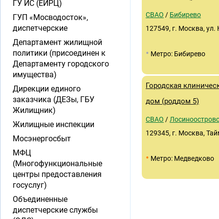
ГУ ИС (ЕИРЦ)
СВАО
/
Бибирево
ГУП «Мосводосток»,
диспетчерские
127549, г. Москва, ул.
Департамент жилищной
•
политики (присоединен к
Метро: Бибирево
Департаменту городского
имущества)
Городская клиничес
Дирекции единого
заказчика (ДЕЗы, ГБУ
дом (роддом 5)
Жилищник)
СВАО
/
Лосиноостров
Жилищные инспекции
129345, г. Москва, Тай
Мосэнергосбыт
МФЦ
•
Метро: Медведково
(Многофункциональные
центры предоставления
госуслуг)
Объединенные
диспетчерские службы