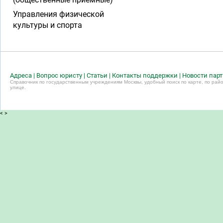
Управления физической
культуры и спорта
Адреса
|
Вопрос юристу
|
Статьи
|
Контакты поддержки
|
Новости пар
Справочник по государственным учреждениям Москвы, удобный поиск по карте, по райо
улице.
<
>