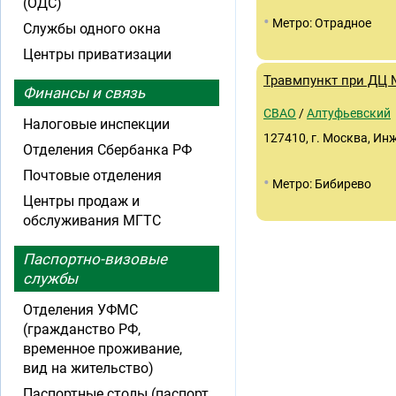
(ОДС)
•
Метро: Отрадное
Службы одного окна
Центры приватизации
Травмпункт при ДЦ 
Финансы и связь
СВАО
/
Алтуфьевский
Налоговые инспекции
127410, г. Москва, Инже
Отделения Сбербанка РФ
Почтовые отделения
•
Метро: Бибирево
Центры продаж и
обслуживания МГТС
Паспортно-визовые
службы
Отделения УФМС
(гражданство РФ,
временное проживание,
вид на жительство)
Паспортные столы (паспорт