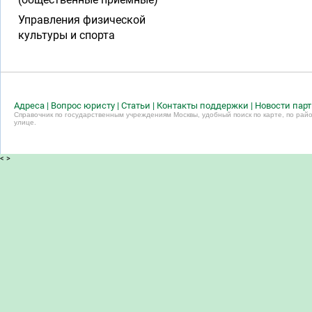
Управления физической
культуры и спорта
Адреса
|
Вопрос юристу
|
Статьи
|
Контакты поддержки
|
Новости пар
Справочник по государственным учреждениям Москвы, удобный поиск по карте, по райо
улице.
<
>