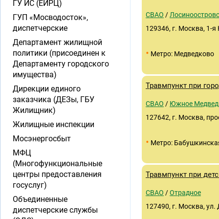
ГУ ИС (ЕИРЦ)
СВАО
/
Лосиноостров
ГУП «Мосводосток»,
диспетчерские
129346, г. Москва, 1-я 
Департамент жилищной
•
политики (присоединен к
Метро: Медведково
Департаменту городского
имущества)
Травмпункт при гор
Дирекции единого
заказчика (ДЕЗы, ГБУ
СВАО
/
Южное Медвед
Жилищник)
127642, г. Москва, про
Жилищные инспекции
Мосэнергосбыт
•
Метро: Бабушкинска
МФЦ
(Многофункциональные
центры предоставления
Травмпункт при дет
госуслуг)
СВАО
/
Отрадное
Объединенные
127490, г. Москва, ул.
диспетчерские службы