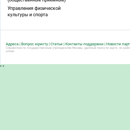
Управления физической
культуры и спорта
Адреса
|
Вопрос юристу
|
Статьи
|
Контакты поддержки
|
Новости пар
Справочник по государственным учреждениям Москвы, удобный поиск по карте, по райо
улице.
<
>