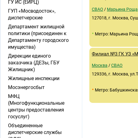
ГУ ИС (ЕИРЦ)
СВАО
/
Марьина Роща
ГУП «Мосводосток»,
диспетчерские
127018, г. Москва, Сущ
Департамент жилищной
•
политики (присоединен к
Метро: Марьина Ро
Департаменту городского
имущества)
Филиал №3 ГК УЗ «
Дирекции единого
заказчика (ДЕЗы, ГБУ
Москва
/
СВАО
Жилищник)
129336, г. Москва, ул.
Жилищные инспекции
Мосэнергосбыт
•
Метро: Бабушкинска
МФЦ
(Многофункциональные
центры предоставления
госуслуг)
Объединенные
диспетчерские службы