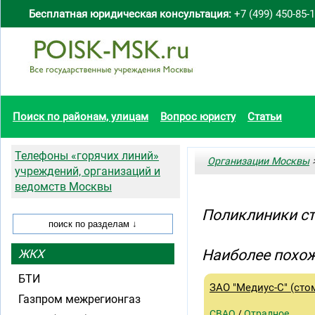
Бесплатная юридическая консультация:
+7 (499) 450-85-
Поиск по районам, улицам
Вопрос юристу
Статьи
Телефоны «горячих линий»
Организации Москвы
>
учреждений, организаций и
ведомств Москвы
Поликлиники с
Наиболее похож
ЖКХ
БТИ
ЗАО "Медиус-С" (ст
Газпром межрегионгаз
СВАО
/
Отрадное