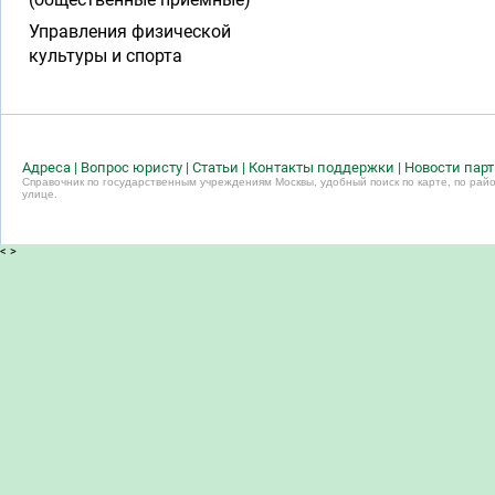
Управления физической
культуры и спорта
Адреса
|
Вопрос юристу
|
Статьи
|
Контакты поддержки
|
Новости пар
Справочник по государственным учреждениям Москвы, удобный поиск по карте, по райо
улице.
<
>