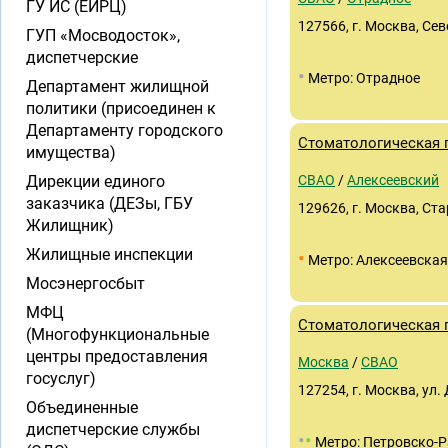
ГУ ИС (ЕИРЦ)
127566, г. Москва, Севе
ГУП «Мосводосток»,
диспетчерские
•
Метро: Отрадное
Департамент жилищной
политики (присоединен к
Департаменту городского
Стоматологическая
имущества)
Дирекции единого
СВАО
/
Алексеевский
заказчика (ДЕЗы, ГБУ
129626, г. Москва, Ста
Жилищник)
Жилищные инспекции
•
Метро: Алексеевская
Мосэнергосбыт
МФЦ
Стоматологическая 
(Многофункциональные
центры предоставления
Москва
/
СВАО
госуслуг)
127254, г. Москва, ул.
Объединенные
диспетчерские службы
•
•
Метро: Петровско-