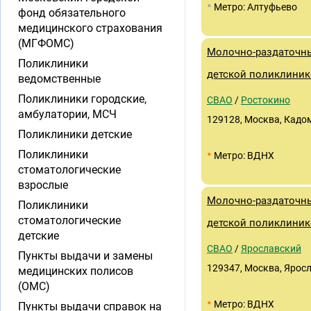
•
Метро: Алтуфьево
фонд обязательного
медицинского страхования
(МГФОМС)
Молочно-раздаточны
Поликлиники
детской поликлини
ведомственные
Поликлиники городские,
СВАО
/
Ростокино
амбулатории, МСЧ
129128, Москва, Кадомц
Поликлиники детские
•
Поликлиники
Метро: ВДНХ
стоматологические
взрослые
Молочно-раздаточны
Поликлиники
стоматологические
детской поликлиник
детские
СВАО
/
Ярославский
Пункты выдачи и замены
129347, Москва, Яросл
медицинских полисов
(ОМС)
•
Метро: ВДНХ
Пункты выдачи справок на