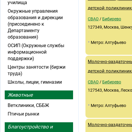
училища
детской поликлиник
Окружные управления
образования и дирекции
СВАО
/
Бибирево
(присоединено к
127349, Москва, Шенку
Департаменту
образования)
•
Метро: Алтуфьево
ОСИП (Окружные службы
информационной
поддержки)
Молочно-раздаточны
Центры занятости (биржи
детской поликлиник
труда)
Школы, лицеи, гимназии
СВАО
/
Бибирево
127543, Москва, Лесков
Животные
•
Ветклиники, СББЖ
Метро: Алтуфьево
Птичьи рынки
Молочно-раздаточны
Благоустройство и