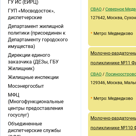
ГУ ИС (ЕИРЦ)
СВАО
/
Северное Медв
ГУП «Мосводосток»,
диспетчерские
127642, Москва, Сухонс
Департамент жилищной
•
политики (присоединен к
Метро: Медведково
Департаменту городского
имущества)
Молочно-раздаточны
Дирекции единого
заказчика (ДЕЗы, ГБУ
поликлинике №11 Фи
Жилищник)
СВАО
/
Лосиноостров
Жилищные инспекции
129346, Москва, Малыги
Мосэнергосбыт
МФЦ
•
Метро: Медведково
(Многофункциональные
центры предоставления
госуслуг)
Молочно-раздаточны
Объединенные
поликлинике №110 Ф
диспетчерские службы