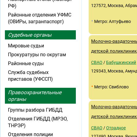
РФ)
127572, Москва, Абрамц
Районные отделения УФМС
•
(ОВИРы, загранпаспорт)
Метро: Алтуфьево
Судебные органы
Молочно-раздаточны
Мировые судьи
детской поликлиник
Прокуратуры по округам
СВАО
/
Бабушкинский
Районные суды
129343, Москва, Амундс
Служба судебных
приставов (УФССП)
•
Метро: Свиблово
Правоохранительные
органы
Молочно-раздаточны
Группы разбора ГИБДД
детской поликлиник
Отделения ГИБДД (МРЭО,
ТНРЭР)
СВАО
/
Отрадное
Отделения полиции
127490, Москва, Якушк