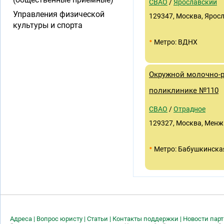
СВАО
/
Ярославский
Управления физической
129347, Москва, Яросла
культуры и спорта
•
Метро: ВДНХ
Окружной молочно-р
поликлинике №110
СВАО
/
Отрадное
129327, Москва, Менжин
•
Метро: Бабушкинска
Адреса
|
Вопрос юристу
|
Статьи
|
Контакты поддержки
|
Новости пар