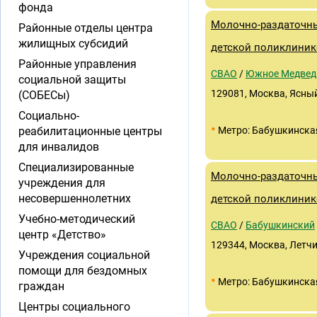
фонда
Молочно-раздаточны
Районные отделы центра
жилищных субсидий
детской поликлиник
Районные управления
СВАО
/
Южное Медвед
социальной защиты
129081, Москва, Ясный
(СОБЕСы)
Социально-
•
реабилитационные центры
Метро: Бабушкинска
для инвалидов
Специализированные
Молочно-раздаточны
учреждения для
несовершеннолетних
детской поликлиник
Учебно-методический
СВАО
/
Бабушкинский
центр «Детство»
129344, Москва, Летчик
Учреждения социальной
помощи для бездомных
•
Метро: Бабушкинска
граждан
Центры социального