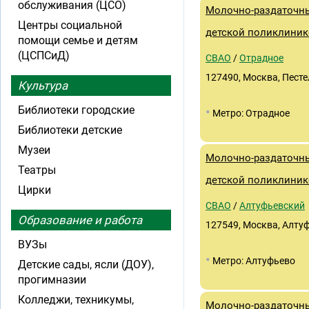
обслуживания (ЦСО)
Молочно-раздаточны
Центры социальной
детской поликлиник
помощи семье и детям
(ЦСПСиД)
СВАО
/
Отрадное
127490, Москва, Пестеля
Культура
Библиотеки городские
•
Метро: Отрадное
Библиотеки детские
Музеи
Молочно-раздаточны
Театры
детской поликлиник
Цирки
СВАО
/
Алтуфьевский
Образование и работа
127549, Москва, Алтуф
ВУЗы
•
Метро: Алтуфьево
Детские сады, ясли (ДОУ),
прогимназии
Колледжи, техникумы,
Молочно-раздаточны