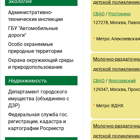
экология
детской поликлини
Административно-
СВАО
/
Ростокино
технические инспекции
127278, Москва, Павла 
ГБУ "Автомобильные
дороги"
•
Метро: Алексеевская
Особо охраняемые
природные территории
Молочно-раздаточны
Охрана окружающей среды
и природопользование
детской поликлиник
Недвижимость
СВАО
/
Ярославский
129347, Москва, Прохо
Департамент городского
имущества (объединено с
•
ДЗР)
Метро: ВДНХ
Федеральная служба гос.
регистрации, кадастра и
Молочно-раздаточны
картографии Росреестр
детской поликлиник