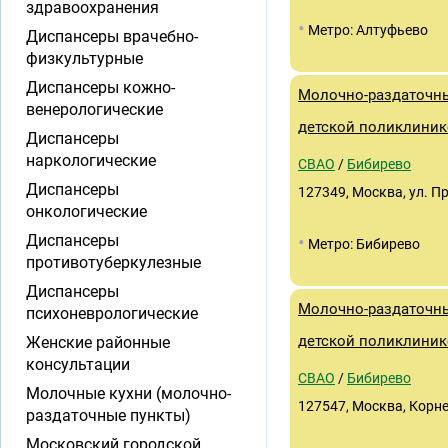
здравоохранения
•
Метро: Алтуфьево
Диспансеры врачебно-
физкультурные
Диспансеры кожно-
Молочно-раздаточны
венерологические
детской поликлиник
Диспансеры
наркологические
СВАО
/
Бибирево
Диспансеры
127349, Москва, ул. П
онкологические
•
Диспансеры
Метро: Бибирево
противотуберкулезные
Диспансеры
Молочно-раздаточны
психоневрологические
детской поликлиник
Женские районные
консультации
СВАО
/
Бибирево
Молочные кухни (молочно-
127547, Москва, Корне
раздаточные пункты)
Московский городской