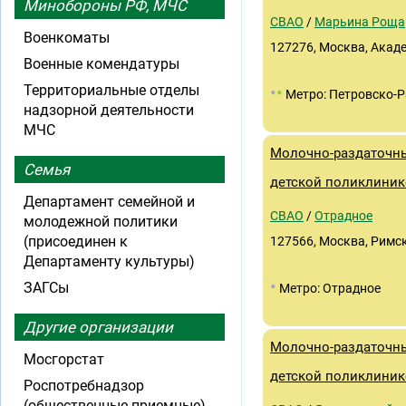
Минобороны РФ, МЧС
СВАО
/
Марьина Роща
Военкоматы
127276, Москва, Акаде
Военные комендатуры
Территориальные отделы
•
•
Метро: Петровско-
надзорной деятельности
МЧС
Молочно-раздаточны
Семья
детской поликлиник
Департамент семейной и
СВАО
/
Отрадное
молодежной политики
(присоединен к
127566, Москва, Римск
Департаменту культуры)
•
ЗАГСы
Метро: Отрадное
Другие организации
Молочно-раздаточны
Мосгорстат
детской поликлиник
Роспотребнадзор
(общественные приемные)