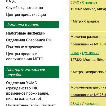
(ОДС)
СВАО
/
Отрадное
Службы одного окна
127562, Москва, Алтуф
Центры приватизации
•
Метро: Отрадное
Финансы и связь
Налоговые инспекции
Молочно-раздаточны
Отделения Сбербанка РФ
поликлинике №110 Ф
Почтовые отделения
СВАО
/
Бутырский
Центры продаж и
обслуживания МГТС
127322, Москва, Яблочк
Паспортно-визовые
•
Метро: Тимирязевск
службы
Отделения УФМС
Молочно-раздаточны
(гражданство РФ,
временное проживание,
поликлинике №125 ф
вид на жительство)
СВАО
/
Лианозово
Паспортные столы (паспорт