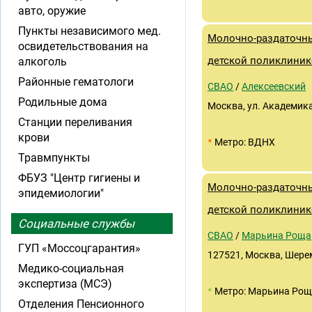
авто, оружие
Пункты независимого мед.
Молочно-раздаточны
освидетельствования на
детской поликлиник
алкоголь
Районные гематологи
СВАО
/
Алексеевский
Родильные дома
Москва, ул. Академика 
Станции переливания
крови
•
Метро: ВДНХ
Травмпункты
ФБУЗ "Центр гигиены и
Молочно-раздаточны
эпидемиологии"
детской поликлиник
Социальные службы
СВАО
/
Марьина Роща
ГУП «Моссоцгарантия»
127521, Москва, Шерем
Медико-социальная
экспертиза (МСЭ)
•
Метро: Марьина Ро
Отделения Пенсионного