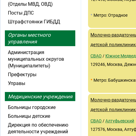
(Отделы МВД, ОВД)
Посты ДПС
•
Метро: Отрадное
Штрафстоянки ГИБДД
Органы местного
Молочно-раздаточны
управления
детской поликлиник
Администрация
СВАО
/
Южное Медвед
муниципальных округов
129246, Москва, Дежнев
(Муниципалитеты)
Префектуры
•
Метро: Бабушкинска
Управы
Медицинские учреждения
Молочно-раздаточны
Больницы городские
детской поликлиник
Больницы детские
СВАО
/
Алтуфьевский
Дирекция по обеспечению
127576, Москва, Алтуф
деятельности учреждений