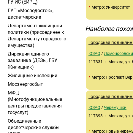
ГУ ИС (ЕИРЦ)
•
Метро: Университет
ГУП «Мосводосток»,
диспетчерские
Департамент жилищной
Наиболее похож
политики (присоединен к
Департаменту городского
Городская поликлин
имущества)
Дирекции единого
ЮЗАО
/
Ломоносовски
заказчика (ДЕЗы, ГБУ
117331, г. Москва, ул.
Жилищник)
Жилищные инспекции
•
Метро: Проспект Вер
Мосэнергосбыт
МФЦ
Городская поликлин
(Многофункциональные
центры предоставления
ЮЗАО
/
Черемушки
госуслуг)
117393, г. Москва, ул.
Объединенные
диспетчерские службы
•
Метро: Новые черем