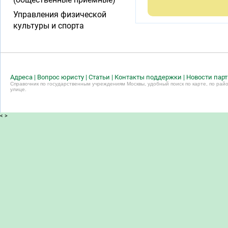
Управления физической
культуры и спорта
Адреса
|
Вопрос юристу
|
Статьи
|
Контакты поддержки
|
Новости пар
Справочник по государственным учреждениям Москвы, удобный поиск по карте, по райо
улице.
<
>