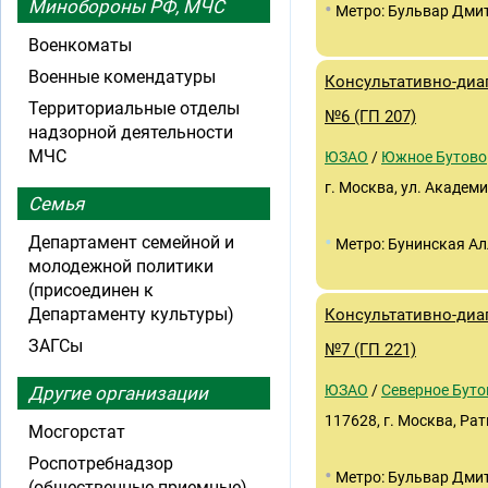
Минобороны РФ, МЧС
•
Метро: Бульвар Дми
Военкоматы
Военные комендатуры
Консультативно-диа
Территориальные отделы
№6 (ГП 207)
надзорной деятельности
МЧС
ЮЗАО
/
Южное Бутово
г. Москва, ул. Академи
Семья
•
Департамент семейной и
Метро: Бунинская Ал
молодежной политики
(присоединен к
Департаменту культуры)
Консультативно-диа
ЗАГСы
№7 (ГП 221)
ЮЗАО
/
Северное Буто
Другие организации
117628, г. Москва, Ратн
Мосгорстат
Роспотребнадзор
•
Метро: Бульвар Дми
(общественные приемные)