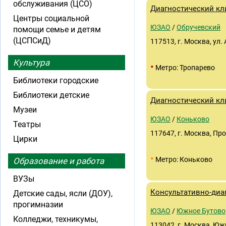
обслуживания (ЦСО)
Диагностический кл
Центры социальной
ЮЗАО
/
Обручевский
помощи семье и детям
(ЦСПСиД)
117513, г. Москва, ул.
Культура
•
Метро: Тропарево
Библиотеки городские
Библиотеки детские
Диагностический кл
Музеи
ЮЗАО
/
Коньково
Театры
117647, г. Москва, Про
Цирки
•
Метро: Коньково
Образование и работа
ВУЗы
Консультативно-диа
Детские сады, ясли (ДОУ),
прогимназии
ЮЗАО
/
Южное Бутово
Колледжи, техникумы,
113042, г. Москва, Южн