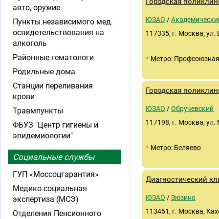
Городская поликлин
авто, оружие
ЮЗАО
/
Академически
Пункты независимого мед.
освидетельствования на
117335, г. Москва, ул.
алкоголь
•
Районные гематологи
Метро: Профсоюзна
Родильные дома
Станции переливания
Городская поликлин
крови
ЮЗАО
/
Обручевский
Травмпункты
117198, г. Москва, ул.
ФБУЗ "Центр гигиены и
эпидемиологии"
•
Метро: Беляево
Социальные службы
ГУП «Моссоцгарантия»
Диагностический кл
Медико-социальная
ЮЗАО
/
Зюзино
экспертиза (МСЭ)
113461, г. Москва, Ках
Отделения Пенсионного