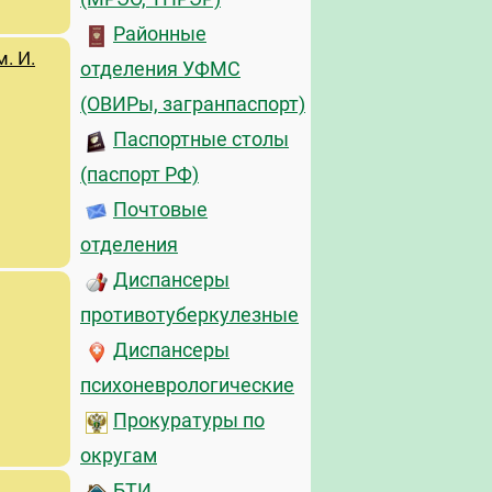
Районные
. И.
отделения УФМС
(ОВИРы, загранпаспорт)
Паспортные столы
(паспорт РФ)
Почтовые
отделения
Диспансеры
противотуберкулезные
Диспансеры
психоневрологические
Прокуратуры по
округам
БТИ