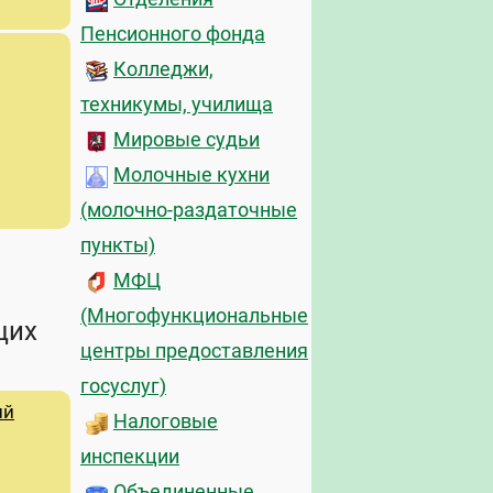
Пенсионного фонда
Колледжи,
техникумы, училища
Мировые судьи
Молочные кухни
(молочно-раздаточные
пункты)
МФЦ
(Многофункциональные
щих
центры предоставления
госуслуг)
ий
Налоговые
инспекции
Объединенные