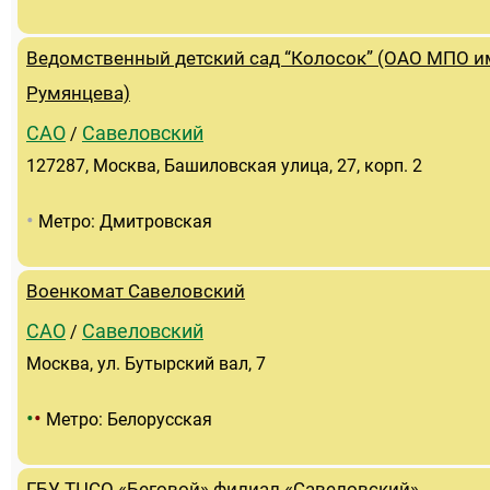
Ведомственный детский сад “Колосок” (ОАО МПО им
Румянцева)
САО
Савеловский
/
127287, Москва, Башиловская улица, 27, корп. 2
•
Метро: Дмитровская
Военкомат Савеловский
САО
Савеловский
/
Москва, ул. Бутырский вал, 7
•
•
Метро: Белорусская
ГБУ ТЦСО «Беговой» филиал «Савеловский»