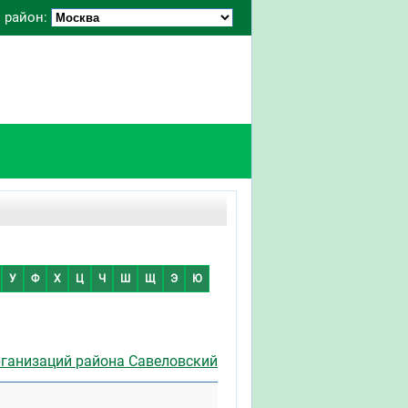
 район:
У
Ф
Х
Ц
Ч
Ш
Щ
Э
Ю
рганизаций района Савеловский