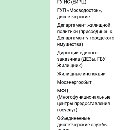
ГУ ИС (ЕИРЦ)
ГУП «Мосводосток»,
диспетчерские
Департамент жилищной
политики (присоединен к
Департаменту городского
имущества)
Дирекции единого
заказчика (ДЕЗы, ГБУ
Жилищник)
Жилищные инспекции
Мосэнергосбыт
МФЦ
(Многофункциональные
центры предоставления
госуслуг)
Объединенные
диспетчерские службы