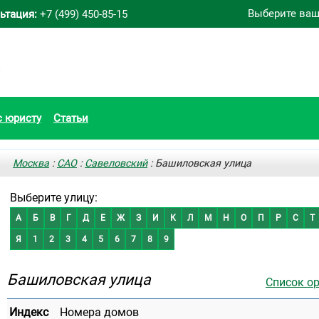
Выберите ваш
ьтация:
+7 (499) 450-85-15
с юристу
Статьи
Москва
:
САО
:
Савеловский
: Башиловская улица
Выберите улицу:
А
Б
В
Г
Д
Е
Ж
З
И
К
Л
М
Н
О
П
Р
С
Т
Я
1
2
3
4
5
6
7
8
9
Башиловская улица
Список о
Индекс
Номера домов