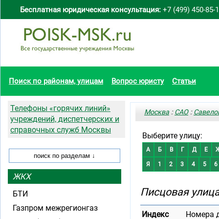
Бесплатная юридическая консультация:
+7 (499) 450-85-
Поиск по районам, улицам
Вопрос юристу
Статьи
Телефоны «горячих линий»
Москва
:
САО
:
Савело
учреждений, диспетчерских и
справочных служб Москвы
Выберите улицу:
А
Б
В
Г
Д
Е
Я
1
2
3
4
5
6
ЖКХ
Писцовая улиц
БТИ
Газпром межрегионгаз
Индекс
Номера 