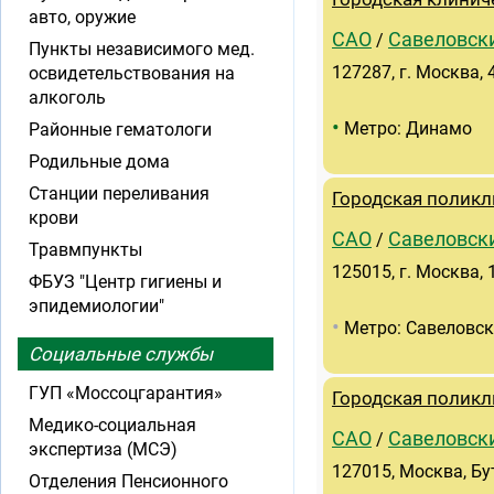
авто, оружие
САО
Савеловск
/
Пункты независимого мед.
127287, г. Москва, 4
освидетельствования на
алкоголь
•
Метро: Динамо
Районные гематологи
Родильные дома
Станции переливания
Городская поликл
крови
САО
Савеловск
/
Травмпункты
125015, г. Москва, 1
ФБУЗ "Центр гигиены и
эпидемиологии"
•
Метро: Савеловс
Социальные службы
ГУП «Моссоцгарантия»
Городская поликл
Медико-социальная
САО
Савеловск
/
экспертиза (МСЭ)
127015, Москва, Бут
Отделения Пенсионного