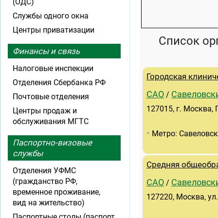
(ОДС)
Службы одного окна
Центры приватизации
Список ор
Финансы и связь
Налоговые инспекции
Городская клинич
Отделения Сбербанка РФ
САО
Савеловск
/
Почтовые отделения
127015, г. Москва, 
Центры продаж и
обслуживания МГТС
•
Метро: Савеловс
Паспортно-визовые
службы
Средняя общеобр
Отделения УФМС
(гражданство РФ,
САО
Савеловск
/
временное проживание,
127220, Москва, ул
вид на жительство)
Паспортные столы (паспорт