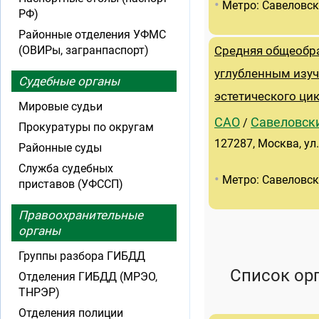
•
Метро: Савеловс
РФ)
Районные отделения УФМС
(ОВИРы, загранпаспорт)
Средняя общеобр
углубленным изу
Судебные органы
эстетического ци
Мировые судьи
САО
Савеловск
/
Прокуратуры по округам
127287, Москва, ул
Районные суды
Служба судебных
•
Метро: Савеловс
приставов (УФССП)
Правоохранительные
органы
Группы разбора ГИБДД
Список ор
Отделения ГИБДД (МРЭО,
ТНРЭР)
Отделения полиции