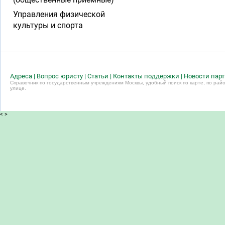
Управления физической
культуры и спорта
Адреса
|
Вопрос юристу
|
Статьи
|
Контакты поддержки
|
Новости пар
Справочник по государственным учреждениям Москвы, удобный поиск по карте, по райо
улице.
<
>