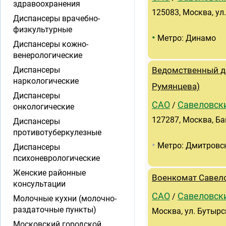
здравоохранения
125083, Москва, ул
Диспансеры врачебно-
физкультурные
•
Метро: Динамо
Диспансеры кожно-
венерологические
Диспансеры
Ведомственный де
наркологические
Румянцева)
Диспансеры
САО
Савеловск
/
онкологические
127287, Москва, Ба
Диспансеры
противотуберкулезные
•
Метро: Дмитровс
Диспансеры
психоневрологические
Женские районные
Военкомат Савел
консультации
САО
Савеловск
/
Молочные кухни (молочно-
раздаточные пункты)
Москва, ул. Бутырс
Московский городской