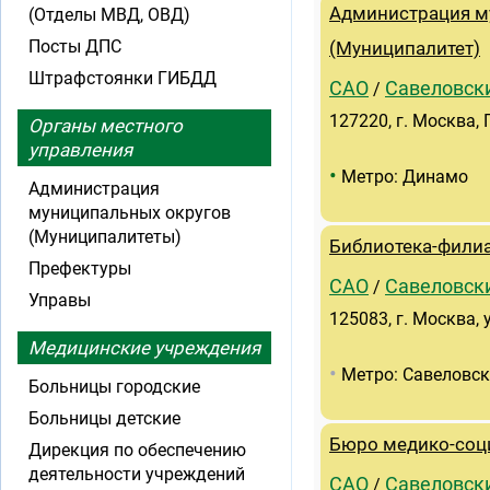
Администрация м
(Отделы МВД, ОВД)
Посты ДПС
(Муниципалитет)
Штрафстоянки ГИБДД
САО
Савеловск
/
127220, г. Москва,
Органы местного
управления
•
Метро: Динамо
Администрация
муниципальных округов
(Муниципалитеты)
Библиотека-фили
Префектуры
САО
Савеловск
/
Управы
125083, г. Москва, 
Медицинские учреждения
•
Метро: Савеловс
Больницы городские
Больницы детские
Бюро медико-соц
Дирекция по обеспечению
деятельности учреждений
САО
Савеловск
/