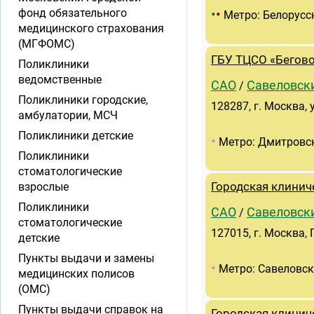
•
•
фонд обязательного
Метро: Белорусс
медицинского страхования
(МГФОМС)
ГБУ ТЦСО «Бегов
Поликлиники
ведомственные
САО
Савеловск
/
Поликлиники городские,
128287, г. Москва, у
амбулатории, МСЧ
Поликлиники детские
•
Метро: Дмитровс
Поликлиники
стоматологические
взрослые
Городская клинич
Поликлиники
САО
Савеловск
/
стоматологические
127015, г. Москва, 
детские
Пункты выдачи и замены
•
Метро: Савеловс
медицинских полисов
(ОМС)
Пункты выдачи справок на
Городская клинич