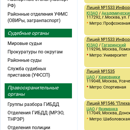
РФ)
Лицей №1533 Инфор
ЮЗАО
/
Академически
Районные отделения УФМС
117292, г.Москва, ул. 
(ОВИРы, загранпаспорт)
•
Метро: Профсоюзна
Судебные органы
Лицей №1533 Инфор
Мировые судьи
ЮЗАО
/
Гагаринский
119296, Москва, Ломон
Прокуратуры по округам
•
Метро: Университет
Районные суды
Служба судебных
Лицей №1535
приставов (УФССП)
ЦАО
/
Хамовники
119048, Москва, Усаче
•
Правоохранительные
Метро: Спортивная
органы
Лицей №1546 "Плеха
Группы разбора ГИБДД
ЦАО
/
Якиманка
Отделения ГИБДД (МРЭО,
117049, Москва, Донск
•
ТНРЭР)
Метро: Шаболовская
Отделения полиции