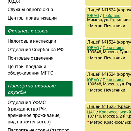
(ОДС)
Службы одного окна
Лицей №1524 (корпус
ЮВАО
/
Люблино
Центры приватизации
Москва, ул. Гурьянова, 
•
Метро: Печатники
Финансы и связь
Налоговые инспекции
Лицей №1524 (корпус
ЮВАО
/
Печатники
Отделения Сбербанка РФ
109548, Москва, Гурьяно
•
Почтовые отделения
Метро: Печатники
Центры продаж и
обслуживания МГТС
Лицей №1524 (корпус
ЮВАО
/
Печатники
109548, Москва, ул. Г
Паспортно-визовые
•
Метро: Печатники
службы
Отделения УФМС
Лицей №1525 "Красн
(гражданство РФ,
ЦАО
/
Красносельский
временное проживание,
107140, Москва, 2-й К
•
вид на жительство)
Метро: Красносельс
Паспортные столы (паспорт