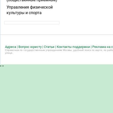
Управления физической
культуры и спорта
Адреса
|
Вопрос юристу
|
Статьи
|
Контакты поддержки
|
Реклама на с
Справочник по государственным учреждениям Москвы, удобный поиск по карте, по райо
улице.
<
>