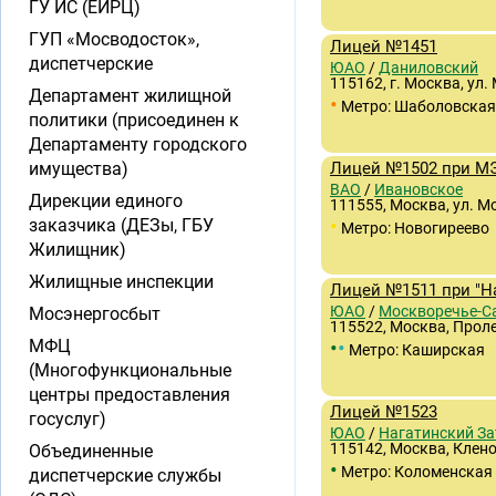
ГУ ИС (ЕИРЦ)
ГУП «Мосводосток»,
Лицей №1451
диспетчерские
ЮАО
/
Даниловский
115162, г. Москва, ул. 
Департамент жилищной
•
Метро: Шаболовская
политики (присоединен к
Департаменту городского
имущества)
Лицей №1502 при М
ВАО
/
Ивановское
Дирекции единого
111555, Москва, ул. М
•
заказчика (ДЕЗы, ГБУ
Метро: Новогиреево
Жилищник)
Жилищные инспекции
Лицей №1511 при "Н
ЮАО
/
Москворечье-С
Мосэнергосбыт
115522, Москва, Проле
•
•
МФЦ
Метро: Каширская
(Многофункциональные
центры предоставления
Лицей №1523
госуслуг)
ЮАО
/
Нагатинский За
115142, Москва, Клен
Объединенные
•
Метро: Коломенская
диспетчерские службы