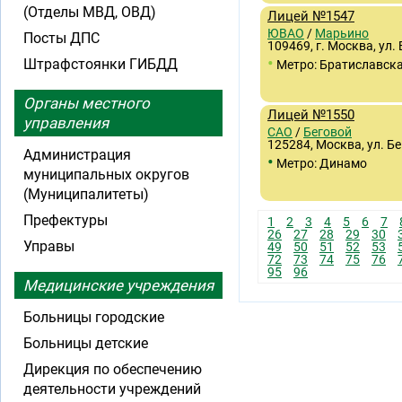
(Отделы МВД, ОВД)
Лицей №1547
ЮВАО
/
Марьино
Посты ДПС
109469, г. Москва, ул. 
•
Штрафстоянки ГИБДД
Метро: Братиславск
Органы местного
Лицей №1550
управления
САО
/
Беговой
125284, Москва, ул. Бе
Администрация
•
Метро: Динамо
муниципальных округов
(Муниципалитеты)
Префектуры
1
2
3
4
5
6
7
26
27
28
29
30
Управы
49
50
51
52
53
72
73
74
75
76
95
96
Медицинские учреждения
Больницы городские
Больницы детские
Дирекция по обеспечению
деятельности учреждений