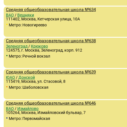
Средняя общеобразовательная школа №634
ВАО
/
Вешняки
111402, Москва, Кетчерская улица, 10А
•
Метро: Новогиреево
Средняя общеобразовательная школа №638
Зеленоград
/
Крюково
124575, г. Москва, Зеленоград, корп. 912
•
Метро: Речной вокзал
Средняя общеобразовательная школа №639
ЮАО
/
Донской
115419, Москва, ул. Стасовой, 8
•
Метро: Шаболовская
Средняя общеобразовательная школа №646
ВАО
/
Измайлово
105264, Москва, Измайловский бульвар, 7
•
Метро: Первомайская