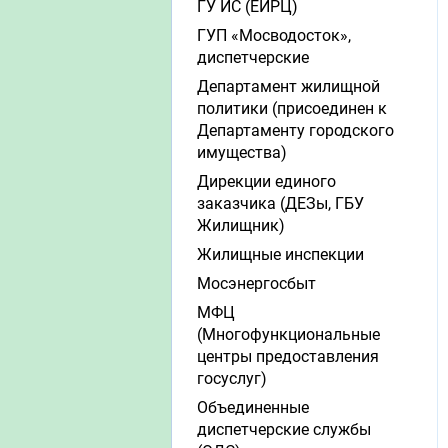
ГУ ИС (ЕИРЦ)
ГУП «Мосводосток»,
диспетчерские
Департамент жилищной
политики (присоединен к
Департаменту городского
имущества)
Дирекции единого
заказчика (ДЕЗы, ГБУ
Жилищник)
Жилищные инспекции
Мосэнергосбыт
МФЦ
(Многофункциональные
центры предоставления
госуслуг)
Объединенные
диспетчерские службы