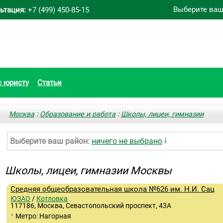
Выберите ваш
ьтация:
+7 (499) 450-85-15
с юристу
Статьи
Москва
:
Образование и работа
:
Школы, лицеи, гимназии
Выберите ваш район:
ничего не выбрано
Школы, лицеи, гимназии Москвы
Средняя общеобразовательная школа №626 им. Н.И. Сац
ЮЗАО
/
Котловка
117186, Москва, Севастопольский проспект, 43А
•
Метро: Нагорная