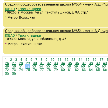
Средняя общеобразовательная школа №654 имени А.Д. Ф
ЮВАО
/
Текстильщики
109263, г.Москва, 7-я ул. Текстильщиков, д. 9А, стр.1
•
Метро: Волжская
Средняя общеобразовательная школа №654 имени А.Д. Ф
ЮВАО
/
Текстильщики
109390, Москва, ул. Люблинская, д. 45
•
Метро: Текстильщики
1
2
3
4
5
6
7
8
9
10
11
12
13
14
15
16
17
26
27
28
29
30
31
32
33
34
35
36
37
38
39
40
49
50
51
52
53
54
55
56
57
58
59
60
61
62
63
72
73
74
75
76
77
78
79
80
81
82
83
84
85
86
95
96