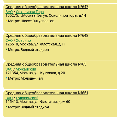
Средняя общеобразовательная школа №647
ВАО
/
Соколиная Гора
105275, г.Москва, 5-я ул. Соколиной горы, д.14
•
Метро: Шоссе Энтузиастов
Средняя общеобразовательная школа №648
САО
/
Ховрино
125518, Москва, ул. Флотская, д.11
•
Метро: Водный стадион
Средняя общеобразовательная школа №65
ЗАО
/
Можайский
121354, Москва, ул. Кутузова, д.20
•
Метро: Молодежная
Средняя общеобразовательная школа №651
САО
/
Головинский
125413, Москва, ул. Флотская, дом 60
•
Метро: Водный стадион