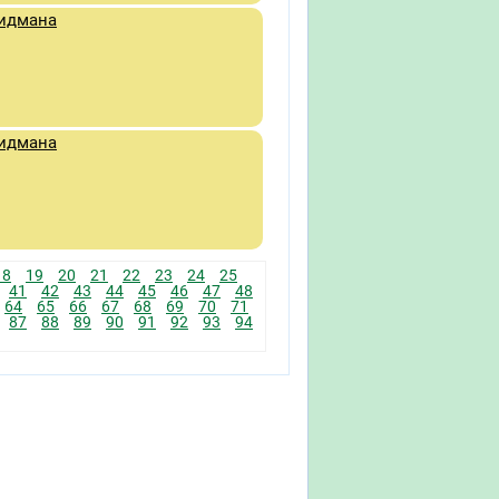
ридмана
ридмана
18
19
20
21
22
23
24
25
41
42
43
44
45
46
47
48
64
65
66
67
68
69
70
71
87
88
89
90
91
92
93
94