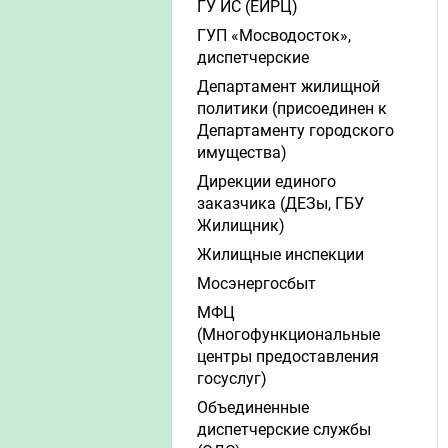
ГУ ИС (ЕИРЦ)
ГУП «Мосводосток»,
диспетчерские
Департамент жилищной
политики (присоединен к
Департаменту городского
имущества)
Дирекции единого
заказчика (ДЕЗы, ГБУ
Жилищник)
Жилищные инспекции
Мосэнергосбыт
МФЦ
(Многофункциональные
центры предоставления
госуслуг)
Объединенные
диспетчерские службы