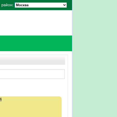
 район:
4