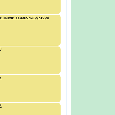
9 имени авиаконструктора
3
3
3