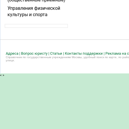
Управления физической
культуры и спорта
Адреса
|
Вопрос юристу
|
Статьи
|
Контакты поддержки
|
Реклама на с
Справочник по государственным учреждениям Москвы, удобный поиск по карте, по райо
улице.
<
>