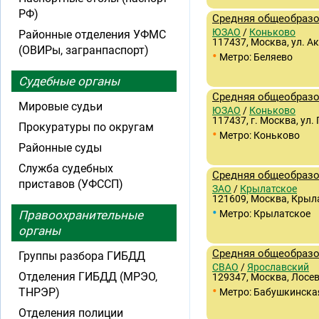
РФ)
Средняя общеобраз
ЮЗАО
/
Коньково
Районные отделения УФМС
117437, Москва, ул. 
(ОВИРы, загранпаспорт)
•
Метро: Беляево
Судебные органы
Средняя общеобраз
Мировые судьи
ЮЗАО
/
Коньково
117437, г. Москва, ул.
Прокуратуры по округам
•
Метро: Коньково
Районные суды
Служба судебных
Средняя общеобразо
приставов (УФССП)
ЗАО
/
Крылатское
121609, Москва, Крыла
•
Правоохранительные
Метро: Крылатское
органы
Средняя общеобразо
Группы разбора ГИБДД
СВАО
/
Ярославский
Отделения ГИБДД (МРЭО,
129347, Москва, Лосевс
•
ТНРЭР)
Метро: Бабушкинска
Отделения полиции