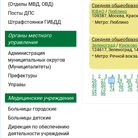
(Отделы МВД, ОВД)
Средняя общеобразо
ЮВАО
/
Люблино
Посты ДПС
109387, Москва, Красн
•
Штрафстоянки ГИБДД
Метро: Люблино
Органы местного
Средняя общеобразо
управления
Зеленоград
/
Крюково
124617, Зеленоград, 14
Администрация
•
Метро: Речной вокза
муниципальных округов
(Муниципалитеты)
Префектуры
1
2
3
4
5
6
7
26
27
28
29
30
3
Управы
49
50
51
52
53
72
73
74
75
76
95
96
Медицинские учреждения
Больницы городские
Больницы детские
Дирекция по обеспечению
деятельности учреждений