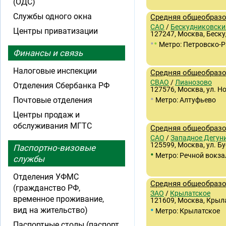
(ОДС)
Службы одного окна
Средняя общеобразо
САО
/
Бескудниковски
Центры приватизации
127247, Москва, Беску
•
•
Метро: Петровско-
Финансы и связь
Налоговые инспекции
Средняя общеобразо
СВАО
/
Лианозово
Отделения Сбербанка РФ
127576, Москва, ул. Но
•
Почтовые отделения
Метро: Алтуфьево
Центры продаж и
обслуживания МГТС
Средняя общеобразо
САО
/
Западное Дегун
125599, Москва, ул. Бу
Паспортно-визовые
•
Метро: Речной вокза
службы
Отделения УФМС
Средняя общеобразо
(гражданство РФ,
ЗАО
/
Крылатское
временное проживание,
121609, Москва, Крыла
•
вид на жительство)
Метро: Крылатское
Паспортные столы (паспорт