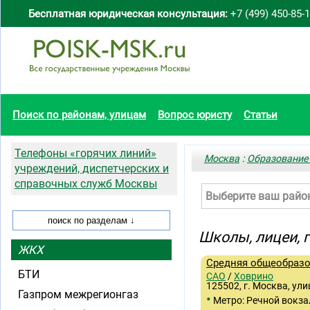
Бесплатная юридическая консультация:
+7 (499) 450-85-
Поиск по районам, улицам
Вопрос юристу
Статьи
Телефоны «горячих линий»
Москва
:
Образование
учреждений, диспетчерских и
справочных служб Москвы
Выберите ваш райо
Школы, лицеи,
ЖКХ
Средняя общеобразо
БТИ
САО
/
Ховрино
125502, г. Москва, ул
Газпром межрегионгаз
•
Метро: Речной вокза