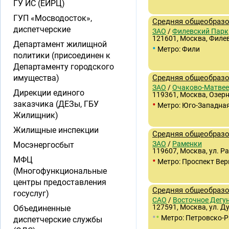
ГУ ИС (ЕИРЦ)
ГУП «Мосводосток»,
Средняя общеобразо
диспетчерские
ЗАО
/
Филевский Парк
121601, Москва, Филев
Департамент жилищной
•
Метро: Фили
политики (присоединен к
Департаменту городского
имущества)
Средняя общеобразо
ЗАО
/
Очаково-Матвее
Дирекции единого
119361, Москва, Озерна
•
заказчика (ДЕЗы, ГБУ
Метро: Юго-Западна
Жилищник)
Жилищные инспекции
Средняя общеобразо
ЗАО
/
Раменки
Мосэнергосбыт
119607, Москва, ул. Ра
•
МФЦ
Метро: Проспект Вер
(Многофункциональные
центры предоставления
Средняя общеобразо
госуслуг)
САО
/
Восточное Дегу
127591, Москва, ул. Д
Объединенные
•
•
Метро: Петровско-
диспетчерские службы