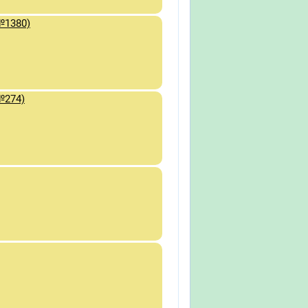
№1380)
№274)