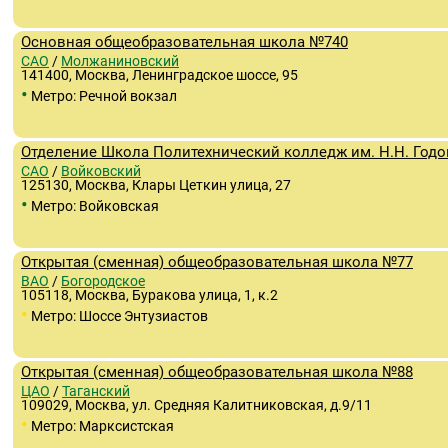
Основная общеобразовательная школа №740
САО
/
Молжаниновский
141400, Москва, Ленинградское шоссе, 95
•
Метро: Речной вокзал
Отделение Школа Политехнический колледж им. Н.Н. Год
САО
/
Войковский
125130, Москва, Клары Цеткин улица, 27
•
Метро: Войковская
Открытая (сменная) общеобразовательная школа №77
ВАО
/
Богородское
105118, Москва, Буракова улица, 1, к.2
•
Метро: Шоссе Энтузиастов
Открытая (сменная) общеобразовательная школа №88
ЦАО
/
Таганский
109029, Москва, ул. Средняя Калитниковская, д.9/11
•
Метро: Марксистская