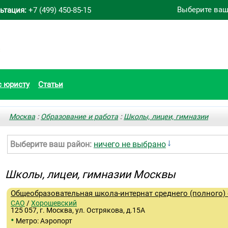
Выберите ваш
ьтация:
+7 (499) 450-85-15
с юристу
Статьи
Москва
:
Образование и работа
:
Школы, лицеи, гимназии
Выберите ваш район:
ничего не выбрано
Школы, лицеи, гимназии Москвы
Общеобразовательная школа-интернат среднего (полного)
САО
/
Хорошевский
125 057, г. Москва, ул. Острякова, д.15А
•
Метро: Аэропорт