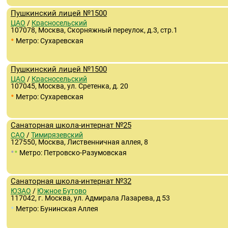
Пушкинский лицей №1500
ЦАО
/
Красносельский
107078, Москва, Скорняжный переулок, д.3, стр.1
•
Метро: Сухаревская
Пушкинский лицей №1500
ЦАО
/
Красносельский
107045, Москва, ул. Сретенка, д. 20
•
Метро: Сухаревская
Санаторная школа-интернат №25
САО
/
Тимирязевский
127550, Москва, Лиственничная аллея, 8
•
•
Метро: Петровско-Разумовская
Санаторная школа-интернат №32
ЮЗАО
/
Южное Бутово
117042, г. Москва, ул. Адмирала Лазарева, д 53
•
Метро: Бунинская Аллея