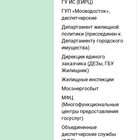
ГУ ИС (ЕИРЦ)
ГУП «Мосводосток»,
диспетчерские
Департамент жилищной
политики (присоединен к
Департаменту городского
имущества)
Дирекции единого
заказчика (ДЕЗы, ГБУ
Жилищник)
Жилищные инспекции
Мосэнергосбыт
МФЦ
(Многофункциональные
центры предоставления
госуслуг)
Объединенные
диспетчерские службы