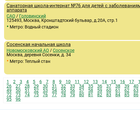
Санаторная школа-интернат №76 для детей с заболевания
аппарата
САО
/
Головинский
125493, Москва, Кронштадтский бульвар, д.20А, стр.1
•
Метро: Водный стадион
Сосенская начальная школа
Новомосковский АО
/
Сосенское
Москва, деревня Сосенки, д. 34
•
Метро: Теплый стан
1
2
3
4
5
6
7
8
9
10
11
12
13
14
15
16
17
26
27
28
29
30
31
32
33
34
35
36
37
38
39
40
49
50
51
52
53
54
55
56
57
58
59
60
61
62
63
72
73
74
75
76
77
78
79
80
81
82
83
84
85
86
95
96