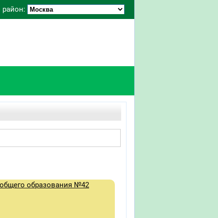
 район:
 общего образования №42