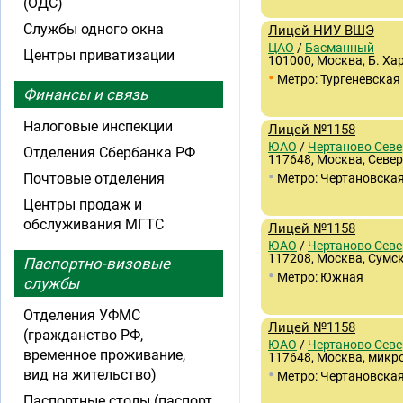
(ОДС)
Службы одного окна
Лицей НИУ ВШЭ
ЦАО
/
Басманный
Центры приватизации
101000, Москва, Б. Хар
•
Метро: Тургеневская
Финансы и связь
Налоговые инспекции
Лицей №1158
ЮАО
/
Чертаново Севе
Отделения Сбербанка РФ
117648, Москва, Север
•
Почтовые отделения
Метро: Чертановска
Центры продаж и
обслуживания МГТС
Лицей №1158
ЮАО
/
Чертаново Севе
117208, Москва, Сумск
Паспортно-визовые
•
Метро: Южная
службы
Отделения УФМС
Лицей №1158
(гражданство РФ,
ЮАО
/
Чертаново Севе
временное проживание,
117648, Москва, микр
•
вид на жительство)
Метро: Чертановска
Паспортные столы (паспорт