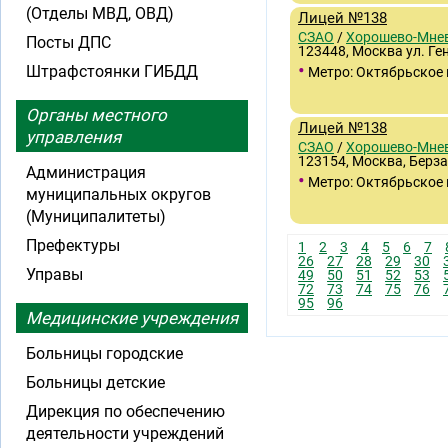
(Отделы МВД, ОВД)
Лицей №138
СЗАО
/
Хорошево-Мне
Посты ДПС
123448, Москва ул. Ген
•
Штрафстоянки ГИБДД
Метро: Октябрьское 
Органы местного
Лицей №138
управления
СЗАО
/
Хорошево-Мне
123154, Москва, Берзар
Администрация
•
Метро: Октябрьское 
муниципальных округов
(Муниципалитеты)
Префектуры
1
2
3
4
5
6
7
26
27
28
29
30
Управы
49
50
51
52
53
72
73
74
75
76
95
96
Медицинские учреждения
Больницы городские
Больницы детские
Дирекция по обеспечению
деятельности учреждений