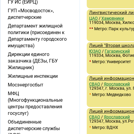
ГУ ИС (ЕИРЦ)
ГУП «Мосводосток»,
Лингвистический л
диспетчерские
ЦАО
/
Хамовники
119034, Москва, Хилко
Департамент жилищной
•
•
Метро: Парк культ
политики (присоединен к
Департаменту городского
имущества)
Лицей "Вторая школ
ЮЗАО
/
Гагаринский
Дирекции единого
119334, Москва, Фотие
•
заказчика (ДЕЗы, ГБУ
Метро: Университет
Жилищник)
Жилищные инспекции
Лицей информацион
СВАО
/
Ярославский
Мосэнергосбыт
129347, г. Москва, ул.
•
МФЦ
Метро: Медведково
(Многофункциональные
центры предоставления
Лицей информацион
госуслуг)
СВАО
/
Ярославский
129347, Москва, ул.Рот
Объединенные
•
Метро: ВДНХ
диспетчерские службы