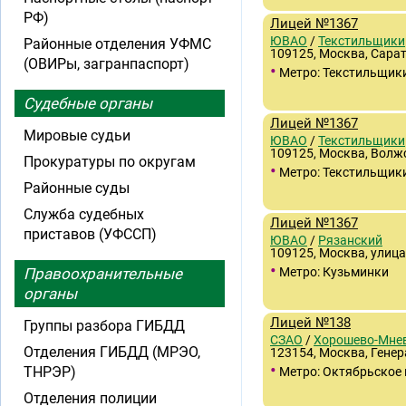
РФ)
Лицей №1367
ЮВАО
/
Текстильщики
Районные отделения УФМС
109125, Москва, Сарато
(ОВИРы, загранпаспорт)
•
Метро: Текстильщик
Судебные органы
Лицей №1367
Мировые судьи
ЮВАО
/
Текстильщики
109125, Москва, Волжс
Прокуратуры по округам
•
Метро: Текстильщик
Районные суды
Служба судебных
Лицей №1367
приставов (УФССП)
ЮВАО
/
Рязанский
109125, Москва, улица
•
Правоохранительные
Метро: Кузьминки
органы
Лицей №138
Группы разбора ГИБДД
СЗАО
/
Хорошево-Мне
Отделения ГИБДД (МРЭО,
123154, Москва, Генер
•
ТНРЭР)
Метро: Октябрьское 
Отделения полиции