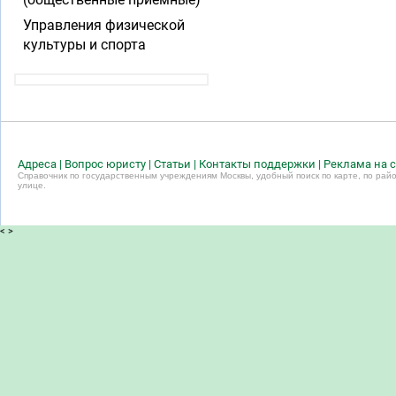
Управления физической
культуры и спорта
Адреса
|
Вопрос юристу
|
Статьи
|
Контакты поддержки
|
Реклама на с
Справочник по государственным учреждениям Москвы, удобный поиск по карте, по райо
улице.
<
>