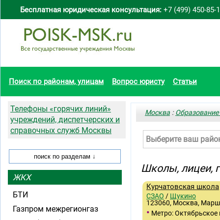
Бесплатная юридическая консультация:
+7 (499) 450-85-
Поиск по районам, улицам
Вопрос юристу
Статьи
Телефоны «горячих линий»
Москва
:
Образование
учреждений, диспетчерских и
справочных служб Москвы
Выберите ваш райо
Школы, лицеи,
ЖКХ
Курчатовская школа
БТИ
СЗАО
/
Щукино
123060, Москва, Марш
Газпром межрегионгаз
•
Метро: Октябрьское 