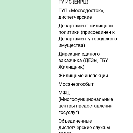
ГУ ИС (ЕИРЦ)
ГУП «Мосводосток»,
диспетчерские
Департамент жилищной
политики (присоединен к
Департаменту городского
имущества)
Дирекции единого
заказчика (ДЕЗы, ГБУ
Жилищник)
Жилищные инспекции
Мосэнергосбыт
МФЦ
(Многофункциональные
центры предоставления
госуслуг)
Объединенные
диспетчерские службы