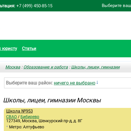
Выберите ваш
ьтация:
+7 (499) 450-85-15
с юристу
Статьи
Москва
:
Образование и работа
:
Школы, лицеи, гимназии
Выберите ваш район:
ничего не выбрано
Школы, лицеи, гимназии Москвы
Школа №953
СВАО
/
Бибирево
127349, Москва, Шенкурский пр-д, д. 8Г
•
Метро: Алтуфьево