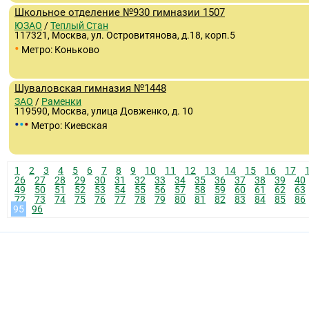
Школьное отделение №930 гимназии 1507
ЮЗАО
/
Теплый Стан
117321, Москва, ул. Островитянова, д.18, корп.5
•
Метро: Коньково
Шуваловская гимназия №1448
ЗАО
/
Раменки
119590, Москва, улица Довженко, д. 10
•
•
•
Метро: Киевская
1
2
3
4
5
6
7
8
9
10
11
12
13
14
15
16
17
26
27
28
29
30
31
32
33
34
35
36
37
38
39
40
49
50
51
52
53
54
55
56
57
58
59
60
61
62
63
72
73
74
75
76
77
78
79
80
81
82
83
84
85
86
95
96