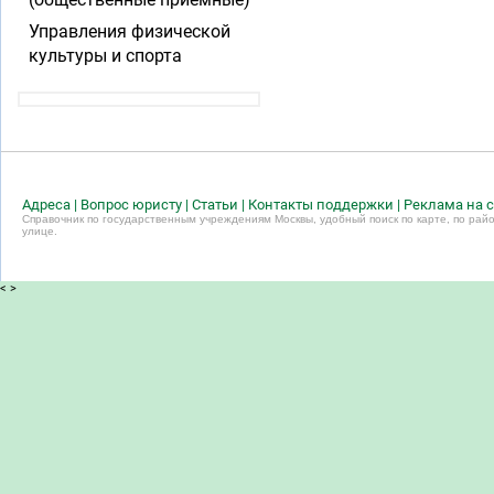
Управления физической
культуры и спорта
Адреса
|
Вопрос юристу
|
Статьи
|
Контакты поддержки
|
Реклама на с
Справочник по государственным учреждениям Москвы, удобный поиск по карте, по райо
улице.
<
>