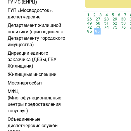
ГУ ИС (ЕИРЦ)
ГУП «Мосводосток»,
1
2
3
4
5
6
7
диспетчерские
26
27
28
29
30
49
50
51
52
53
Департамент жилищной
72
73
74
75
76
политики (присоединен к
95
96
Департаменту городского
имущества)
Дирекции единого
заказчика (ДЕЗы, ГБУ
Жилищник)
Жилищные инспекции
Мосэнергосбыт
МФЦ
(Многофункциональные
центры предоставления
госуслуг)
Объединенные
диспетчерские службы