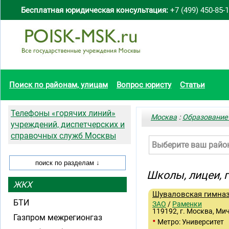
Бесплатная юридическая консультация:
+7 (499) 450-85-
Поиск по районам, улицам
Вопрос юристу
Статьи
Телефоны «горячих линий»
Москва
:
Образование
учреждений, диспетчерских и
справочных служб Москвы
Выберите ваш райо
Школы, лицеи,
ЖКХ
Шуваловская гимна
БТИ
ЗАО
/
Раменки
119192, г. Москва, Мичу
Газпром межрегионгаз
•
Метро: Университет