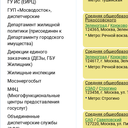
Метро: Тушинская
ГУ ИС (ЕИРЦ)
ГУП «Мосводосток»,
Средняя общеобразо
диспетчерские
Рокоссовского
Департамент жилищной
Зеленоград
/
Крюково
124365, Москва, Зелен
политики (присоединен к
•
Метро: Речной вокза
Департаменту городского
имущества)
Средняя общеобразо
Дирекции единого
Зеленоград
/
Крюково
заказчика (ДЕЗы, ГБУ
124617, г. Москва, Зел
Жилищник)
•
Метро: Речной вокза
Жилищные инспекции
Мосэнергосбыт
Средняя общеобразо
СЗАО
/
Строгино
МФЦ
123458, г. Москва, ул. 
(Многофункциональные
•
Метро: Строгино
центры предоставления
госуслуг)
Средняя общеобразо
Объединенные
САО
/
Савеловский
диспетчерские службы
127220, Москва, ул. П