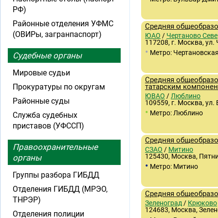
РФ)
Районные отделения УФМС
Средняя общеобразо
(ОВИРы, загранпаспорт)
ЮАО
/
Чертаново Севе
117208, г. Москва, ул.
•
Метро: Чертановска
Судебные органы
Мировые судьи
Средняя общеобразо
Прокуратуры по округам
татарским компонен
ЮВАО
/
Люблино
Районные суды
109559, г. Москва, ул.
•
Метро: Люблино
Служба судебных
приставов (УФССП)
Средняя общеобразо
Правоохранительные
СЗАО
/
Митино
125430, Москва, Пятниц
органы
•
Метро: Митино
Группы разбора ГИБДД
Отделения ГИБДД (МРЭО,
Средняя общеобразо
ТНРЭР)
Зеленоград
/
Крюково
124683, Москва, Зелен
Отделения полиции