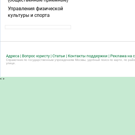
Управления физической
культуры и спорта
Адреса
|
Вопрос юристу
|
Статьи
|
Контакты поддержки
|
Реклама на с
Справочник по государственным учреждениям Москвы, удобный поиск по карте, по райо
улице.
<
>