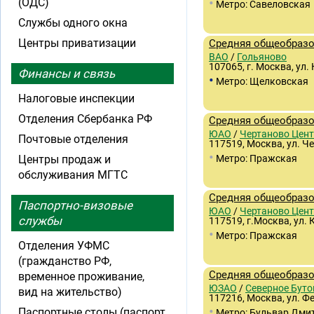
•
(ОДС)
Метро: Савеловская
Службы одного окна
Центры приватизации
Средняя общеобразо
ВАО
/
Гольяново
107065, г. Москва, ул.
Финансы и связь
•
Метро: Щелковская
Налоговые инспекции
Отделения Сбербанка РФ
Средняя общеобразо
ЮАО
/
Чертаново Цен
Почтовые отделения
117519, Москва, ул. Че
•
Центры продаж и
Метро: Пражская
обслуживания МГТС
Средняя общеобразо
Паспортно-визовые
ЮАО
/
Чертаново Цен
службы
117519, г.Москва, ул.
•
Метро: Пражская
Отделения УФМС
(гражданство РФ,
Средняя общеобразо
временное проживание,
ЮЗАО
/
Северное Буто
вид на жительство)
117216, Москва, ул. Ф
•
Паспортные столы (паспорт
Метро: Бульвар Дми