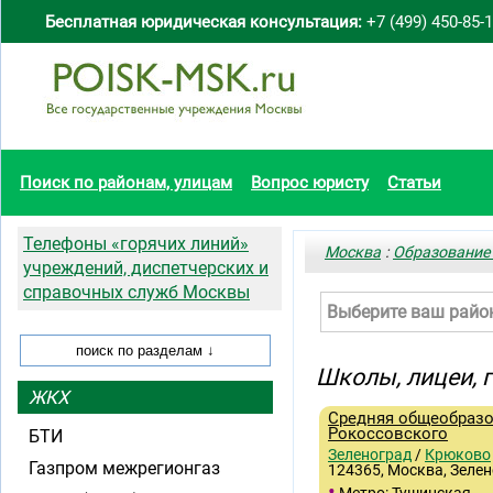
Бесплатная юридическая консультация:
+7 (499) 450-85-
Поиск по районам, улицам
Вопрос юристу
Статьи
Телефоны «горячих линий»
Москва
:
Образование
учреждений, диспетчерских и
справочных служб Москвы
Выберите ваш райо
Школы, лицеи,
ЖКХ
Средняя общеобразо
Рокоссовского
БТИ
Зеленоград
/
Крюково
Газпром межрегионгаз
124365, Москва, Зелен
•