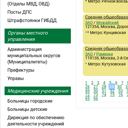
•
Метро: Речной вокза
(Отделы МВД, ОВД)
Посты ДПС
Средняя общеобразо
Штрафстоянки ГИБДД
ЗАО
/
Можайский
121354, Москва, Дорог
•
•
Органы местного
Метро: Кунцевская
управления
Средняя общеобраз
Администрация
ЗАО
/
Раменки
муниципальных округов
119136, Москва, 2-й С
(Муниципалитеты)
•
Метро: Кутузовская
Префектуры
Управы
1
2
3
4
5
6
7
26
27
28
29
30
3
Медицинские учреждения
49
50
51
52
53
72
73
74
75
76
95
96
Больницы городские
Больницы детские
Дирекция по обеспечению
деятельности учреждений