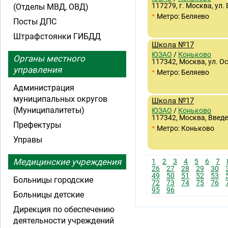
117279, г. Москва, ул.
(Отделы МВД, ОВД)
•
Метро: Беляево
Посты ДПС
Штрафстоянки ГИБДД
Школа №17
ЮЗАО
/
Коньково
Органы местного
117342, Москва, ул. Ос
управления
•
Метро: Беляево
Администрация
муниципальных округов
Школа №17
(Муниципалитеты)
ЮЗАО
/
Коньково
117342, Москва, Введе
Префектуры
•
Метро: Коньково
Управы
Медицинские учреждения
1
2
3
4
5
6
7
26
27
28
29
30
49
50
51
52
53
Больницы городские
72
73
74
75
76
95
96
Больницы детские
Дирекция по обеспечению
деятельности учреждений