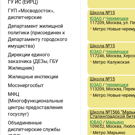
ГУ ИС (ЕИРЦ)
ГУП «Мосводосток»,
Школа №15
диспетчерские
ЮЗАО
/
Черемушки
117209, Москва, ул. П
Департамент жилищной
•
Метро: Новые черем
политики (присоединен к
Департаменту городского
имущества)
Школа №15
ЮЗАО
/
Черемушки
Дирекции единого
117246, Москва, Херсон
•
заказчика (ДЕЗы, ГБУ
Метро: Калужская
Жилищник)
Жилищные инспекции
Школа №15
ЮЗАО
/
Черемушки
Мосэнергосбыт
113209, Москва, Перек
•
МФЦ
Метро: Новые черем
(Многофункциональные
центры предоставления
Школа №1566 "Марьи
госуслуг)
Сталинградской бит
ЮВАО
/
Марьино
Объединенные
109652, Москва, Любл
диспетчерские службы
•
Метро: Марьино