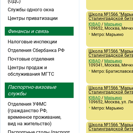
(ОДС)
Службы одного окна
Школа №1566 "Марьи
Центры приватизации
Сталинградской бит
ЮВАО
/
Марьино
109652, Москва, Мячко
Финансы и связь
•
Метро: Марьино
Налоговые инспекции
Отделения Сбербанка РФ
Школа №1566 "Марьи
Сталинградской бит
Почтовые отделения
ЮВАО
/
Марьино
109341, Москва, Мячко
Центры продаж и
•
Метро: Братиславск
обслуживания МГТС
Паспортно-визовые
Школа №1566 "Марьи
Сталинградской бит
службы
ЮВАО
/
Марьино
109652, Москва, ул. Л
Отделения УФМС
•
Метро: Марьино
(гражданство РФ,
временное проживание,
вид на жительство)
Школа №1566 "Марьи
Сталинградской бит
Паспортные столы (паспорт