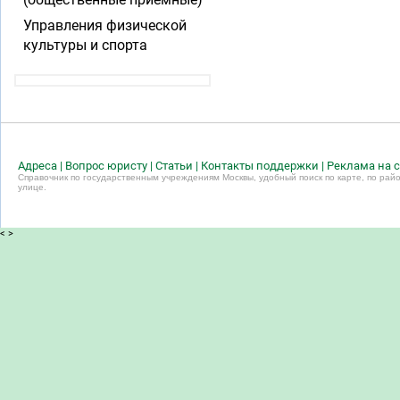
Управления физической
культуры и спорта
Адреса
|
Вопрос юристу
|
Статьи
|
Контакты поддержки
|
Реклама на с
Справочник по государственным учреждениям Москвы, удобный поиск по карте, по райо
улице.
<
>