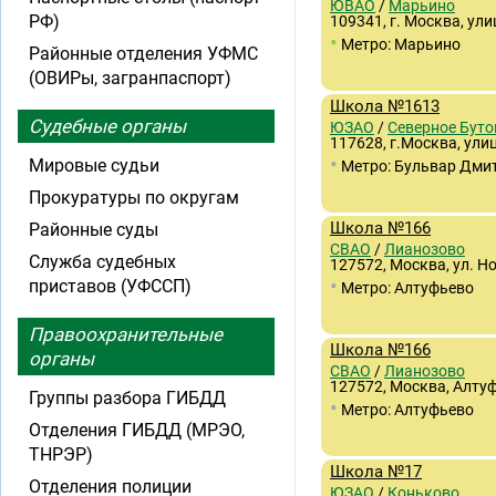
ЮВАО
/
Марьино
РФ)
109341, г. Москва, ули
•
Метро: Марьино
Районные отделения УФМС
(ОВИРы, загранпаспорт)
Школа №1613
Судебные органы
ЮЗАО
/
Северное Буто
117628, г.Москва, улиц
•
Мировые судьи
Метро: Бульвар Дми
Прокуратуры по округам
Школа №166
Районные суды
СВАО
/
Лианозово
Служба судебных
127572, Москва, ул. Но
•
приставов (УФССП)
Метро: Алтуфьево
Правоохранительные
Школа №166
органы
СВАО
/
Лианозово
127572, Москва, Алтуфь
Группы разбора ГИБДД
•
Метро: Алтуфьево
Отделения ГИБДД (МРЭО,
ТНРЭР)
Школа №17
Отделения полиции
ЮЗАО
/
Коньково