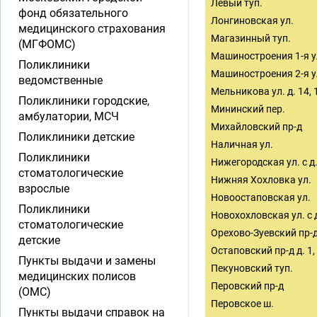
Левый туп.
фонд обязательного
Лонгиновская ул.
медицинского страхования
Магазинный туп.
(МГФОМС)
Машиностроения 1-я ул. д
Поликлиники
Машиностроения 2-я ул
ведомственные
Мельникова ул. д. 14, 
Поликлиники городские,
Мининский пер.
амбулатории, МСЧ
Михайловский пр-д
Поликлиники детские
Наличная ул.
Поликлиники
Нижегородская ул. с д.
стоматологические
Нижняя Хохловка ул.
взрослые
Новоостаповская ул.
Поликлиники
Новохохловская ул. с д.
стоматологические
Орехово-Зуевский пр-
детские
Остаповский пр-д д. 1, 
Пункты выдачи и замены
Пекуновский туп.
медицинских полисов
Перовский пр-д
(ОМС)
Перовское ш.
Пункты выдачи справок на