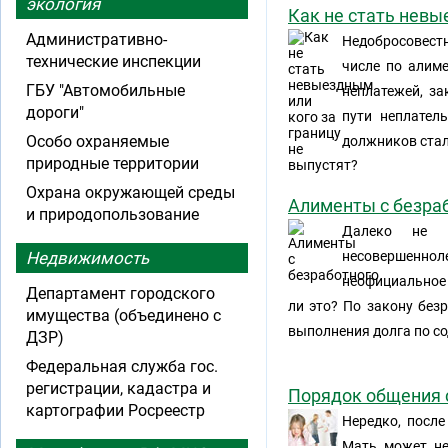
экология
Как не стать невы
Административно-
Недобросовест
технические инспекции
числе по алим
ГБУ "Автомобильные
неплатежей, за
дороги"
пути неплател
Особо охраняемые
должников стал
природные территории
Охрана окружающей среды
Алименты с безра
и природопользование
Далеко не в
Недвижимость
несовершеннол
неофициальное 
Департамент городского
ли это? По закону без
имущества (объединено с
выполнения долга по с
ДЗР)
Федеральная служба гос.
регистрации, кадастра и
Порядок общения 
картографии Росреестр
Нередко, после
Мать может не