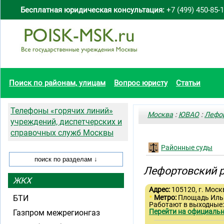
Бесплатная юридическая консультация:
+7 (499) 450-85-
Поиск по районам, улицам
Вопрос юристу
Статьи
Телефоны «горячих линий»
Москва
:
ЮВАО
:
Лефо
учреждений, диспетчерских и
справочных служб Москвы
Районные суды
Лефортовский 
ЖКХ
Адрес:
105120, г. Москв
•
БТИ
Метро:
Площадь Ил
Работают в выходные:
Перейти на официальн
Газпром межрегионгаз