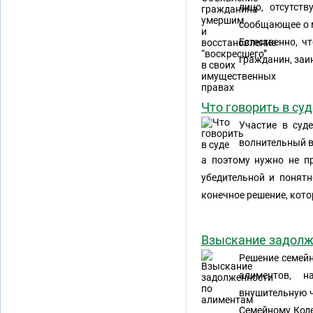
лицо, отсутст
сообщающее о м
Естественно, ч
гражданин, заи
Что говорить в су
Участие в суд
волнительный в
а поэтому нужно не пр
убедительной и понятн
конечное решение, кото
Взыскание задолж
Решение семейн
алиментов, н
внушительную ч
Семейному Код