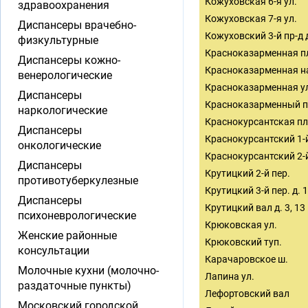
Кожуховская 6-я ул.
здравоохранения
Кожуховская 7-я ул.
Диспансеры врачебно-
Кожуховский 3-й пр-д д
физкультурные
Красноказарменная п
Диспансеры кожно-
Красноказарменная н
венерологические
Красноказарменная у
Диспансеры
Красноказарменный п
наркологические
Краснокурсантская пл
Диспансеры
Краснокурсантский 1-й
онкологические
Краснокурсантский 2-й 
Диспансеры
Крутицкий 2-й пер.
противотуберкулезные
Крутицкий 3-й пер. д. 1
Диспансеры
Крутицкий вал д. 3, 13 к
психоневрологические
Крюковская ул.
Женские районные
Крюковский туп.
консультации
Карачаровское ш.
Молочные кухни (молочно-
Лапина ул.
раздаточные пункты)
Лефортовский вал
Московский городской