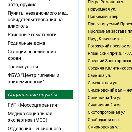
Петра Романова ул.
авто, оружие
Подъемная ул.
Пункты независимого мед.
Подъемный пер.
освидетельствования на
Проектируемый Проез
алкоголь
Проломная застава пл
Районные гематологи
Пруд-Ключики ул.
Родильные дома
Рогожский поселок ул
Станции переливания
Рязанский пр-т д. 1-37, 
крови
Средний Золоторожски
Травмпункты
Средняя Калитниковская
ФБУЗ "Центр гигиены и
Сайкина ул.
эпидемиологии"
Самокатная ул.
Симоновский вал – не
Социальные службы
Синичкина 1-я ул.
ГУП «Моссоцгарантия»
Синичкина 2-я ул.
Скотопрогонная ул.
Медико-социальная
экспертиза (МСЭ)
Слободской пер.
Смирновская ул.
Отделения Пенсионного