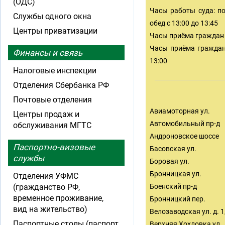
(ОДС)
Часы работы суда: пон
Службы одного окна
обед с 13:00 до 13:45
Центры приватизации
Часы приёма граждан п
Часы приёма граждан 
Финансы и связь
13:00
Налоговые инспекции
Отделения Сбербанка РФ
Почтовые отделения
Авиамоторная ул.
Центры продаж и
Автомобильный пр-д
обслуживания МГТС
Андроновское шоссе
Паспортно-визовые
Басовская ул.
службы
Боровая ул.
Бронницкая ул.
Отделения УФМС
(гражданство РФ,
Боенский пр-д
временное проживание,
Бронницкий пер.
вид на жительство)
Велозаводская ул. д. 1
Паспортные столы (паспорт
Верхняя Хохловка ул.