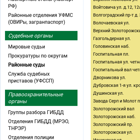
РФ)
Войтовича ул. д.12, 12а
Районные отделения УФМС
Волгоградский пр-т д. 
(ОВИРы, загранпаспорт)
Волочаевская ул.
Верхний Золоторожски
Судебные органы
Газгольдерная ул.
Мировые судьи
Головинская наб.
Госпитальная пл.
Прокуратуры по округам
Госпитальная ул. четн
Районные суды
Госпитальный вал чет
Служба судебных
Дворникова ул.
приставов (УФССП)
Дубровская 1-я ул. кром
Душинская ул.
Правоохранительные
органы
Завода Серп и Молот п
Золоторожский вал
Группы разбора ГИБДД
Золоторожская наб.
Отделения ГИБДД (МРЭО,
Золоторожский пр.
ТНРЭР)
Золоторожская ул.
Отделения полиции