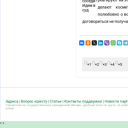
реагируют на эт
делают косме
полюбовно о во
договориться не получа
+1
+2
+3
+4
+5
Адреса
|
Вопрос юристу
|
Статьи
|
Контакты поддержки
|
Новости пар
Справочник по государственным учреждениям Москвы, удобный поиск по карте, по райо
улице.
<
>