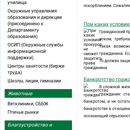
училища
оскорблением. Сожалеют
Окружные управления
образования и дирекции
(присоединено к
При каких условия
Департаменту
Гражданский пр
образования)
иском, требую
ОСИП (Окружные службы
такая возможн
информационной
гражданина. Ес
поддержки)
то должен защи
Центры занятости (биржи
труда)
Банкротство граж
Школы, лицеи, гимназии
В сложной жизн
Животные
гражданин ст
банкротом, и не остат
Ветклиники, СББЖ
банкротстве в отношени
Птичьи рынки
осознающий серьезност
Благоустройство и