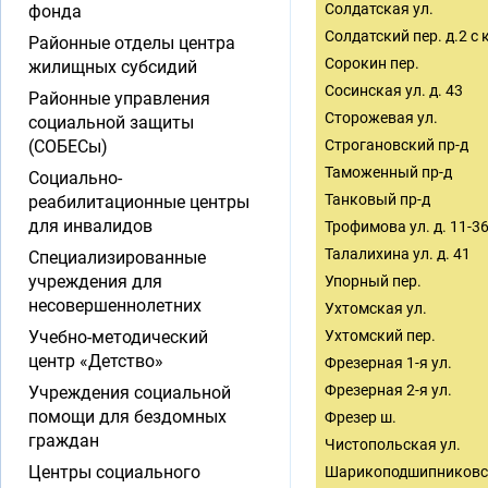
Солдатская ул.
фонда
Солдатский пер. д.2 с ко
Районные отделы центра
Сорокин пер.
жилищных субсидий
Сосинская ул. д. 43
Районные управления
Сторожевая ул.
социальной защиты
(СОБЕСы)
Строгановский пр-д
Таможенный пр-д
Социально-
Танковый пр-д
реабилитационные центры
для инвалидов
Трофимова ул. д. 11-3
Талалихина ул. д. 41
Специализированные
учреждения для
Упорный пер.
несовершеннолетних
Ухтомская ул.
Учебно-методический
Ухтомский пер.
центр «Детство»
Фрезерная 1-я ул.
Фрезерная 2-я ул.
Учреждения социальной
помощи для бездомных
Фрезер ш.
граждан
Чистопольская ул.
Центры социального
Шарикоподшипниковск