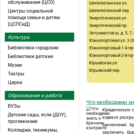
обслуживания (ЦСО)
Шепелюгинская ул.
Центры социальной
Шепелюгинский пер.
помощи семье и детям
Энергетическая ул.
(ЦСПСиД)
Энергетический пр.
Энтузиастов ш. д. 5, 7, 
Культура
Южнопортовая ул. 2-2
Библиотеки городские
Южнопортовый 1-й пр
Южнопортовый 2-й пр-д
Библиотеки детские
Юрьевская ул.
Музеи
Юрьевский пер.
Театры
Цирки
Образование и работа
Что необходимо зн
ВУЗы
Юридическую с
Детские сады, ясли (ДОУ),
кодекса раскр
прогимназии
заключения б
Колледжи, техникумы,
заключить бра