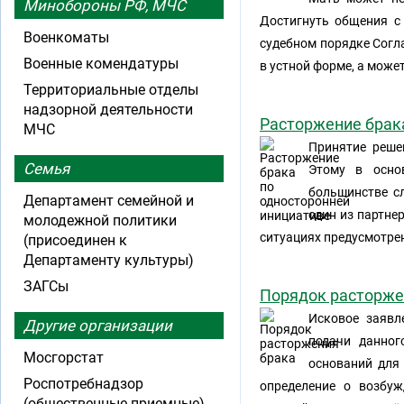
Минобороны РФ, МЧС
Достигнуть общения с
Военкоматы
судебном порядке Согл
Военные комендатуры
в устной форме, а може
Территориальные отделы
надзорной деятельности
Расторжение брак
МЧС
Принятие реше
Семья
Этому в осно
большинстве с
Департамент семейной и
один из партне
молодежной политики
ситуациях предусмотре
(присоединен к
Департаменту культуры)
ЗАГСы
Порядок расторже
Исковое заявл
Другие организации
подачи данног
Мосгорстат
оснований для 
Роспотребнадзор
определение о возбуж
(общественные приемные)