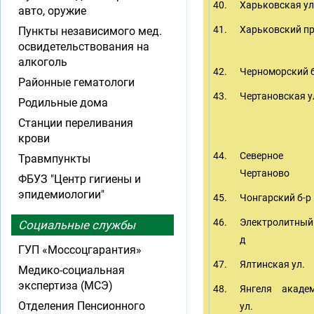
40.
Харьковская ул
авто, оружие
41.
Харьковский пр
Пункты независимого мед.
освидетельствования на
алкоголь
42.
Черноморский б
Районные гематологи
43.
Чертановская у
Родильные дома
Станции переливания
крови
44.
Северное
Травмпункты
Чертаново
ФБУЗ "Центр гигиены и
эпидемиологии"
45.
Чонгарский б-р
46.
Электролитный
Социальные службы
д
ГУП «Моссоцгарантия»
47.
Ялтинская ул.
Медико-социальная
экспертиза (МСЭ)
48.
Янгеля акаде
Отделения Пенсионного
ул.