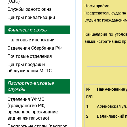
(ОДС)
Часы приёма
Службы одного окна
Председатель суда: пн 
Центры приватизации
Судьи по гражданским 
Финансы и связь
Канцелярия по уголо
Налоговые инспекции
административных прав
Отделения Сбербанка РФ
Почтовые отделения
Центры продаж и
обслуживания МГТС
Паспортно-визовые
службы
№
Наименование 
п/п
Отделения УФМС
(гражданство РФ,
1.
Артековская ул.
временное проживание,
2.
Балаклавский п
вид на жительство)
Паспортные столы (паспорт