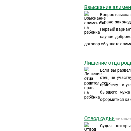
Взыскание алимен
Вопрос взыскан
стране законо
Первый вариант
случае добров
договор об уплате алим
Лишение отца роди
Если вы развел
отец не участ
привлекут к уг
бывшего мужа 
оформиться как
Отвод судьи
2011-10-0
Судья, котор