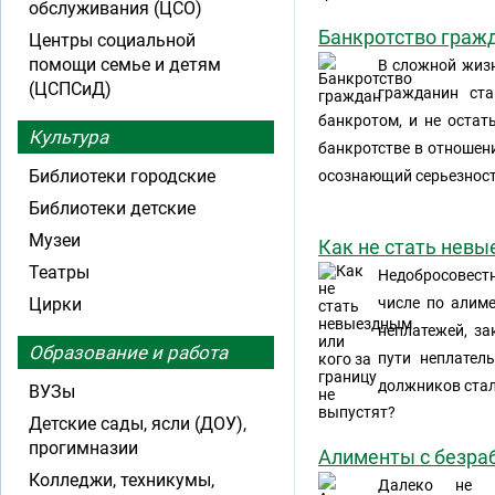
обслуживания (ЦСО)
Банкротство граж
Центры социальной
помощи семье и детям
В сложной жизн
(ЦСПСиД)
гражданин ст
банкротом, и не остат
Культура
банкротстве в отношени
Библиотеки городские
осознающий серьезност
Библиотеки детские
Музеи
Как не стать невы
Театры
Недобросовест
Цирки
числе по алим
неплатежей, за
Образование и работа
пути неплател
должников стал
ВУЗы
Детские сады, ясли (ДОУ),
прогимназии
Алименты с безра
Колледжи, техникумы,
Далеко не в