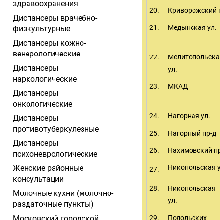
здравоохранения
20.
Криворожский 
Диспансеры врачебно-
21.
Медынская ул.
физкультурные
Диспансеры кожно-
венерологические
22.
Мелитопольска
Диспансеры
ул.
наркологические
23.
МКАД
Диспансеры
онкологические
24.
Нагорная ул.
Диспансеры
противотуберкулезные
25.
Нагорный пр-д
Диспансеры
26.
Нахимовский пр
психоневрологические
Женские районные
Никопольская у
27.
консультации
28.
Никопольская
Молочные кухни (молочно-
ул.
раздаточные пункты)
Московский городской
29.
Подольских