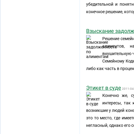
убедительной и понятн
конечное решение, кото
Взыскание задолж
Решение семейн
алиментов, н
внушительную ч
Семейному Код
либо как часть в проце
Этикет в суде
2011-04
Конечно же, с
интересы, так
возникшие у людей кон
это то место, где имее
негласный, однако его 