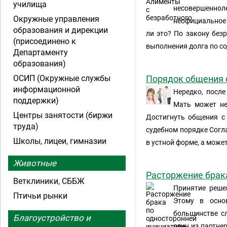
училища
несовершеннол
Окружные управления
неофициальное 
образования и дирекции
ли это? По закону без
(присоединено к
выполнения долга по с
Департаменту
образования)
ОСИП (Окружные службы
Порядок общения 
информационной
Нередко, после
поддержки)
Мать может не
Центры занятости (биржи
Достигнуть общения с
труда)
судебном порядке Согл
Школы, лицеи, гимназии
в устной форме, а може
Животные
Расторжение брак
Ветклиники, СББЖ
Принятие реше
Птичьи рынки
Этому в осно
большинстве с
Благоустройство и
один из партне