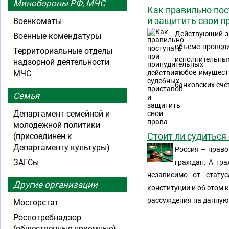
Минобороны РФ, МЧС
Как правильно пос
и защитить свои п
Военкоматы
Действующий з
Военные комендатуры
объеме провод
Территориальные отделы
исполнительны
надзорной деятельности
любое имущест
МЧС
банковских сче
Семья
Департамент семейной и
молодежной политики
Стоит ли судиться
(присоединен к
Департаменту культуры)
Россия – право
ЗАГСы
граждан. А гра
независимо от статус
Другие организации
конституции и об этом 
рассуждения на данную 
Мосгорстат
Роспотребнадзор
(общественные приемные)