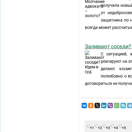
получила новы
от недобросов
защитника по 
всегда может рассчиты
Заливают соседи?
С ситуацией, 
реагируют на эт
делают косме
полюбовно о во
договориться не получа
+1
+2
+3
+4
+5