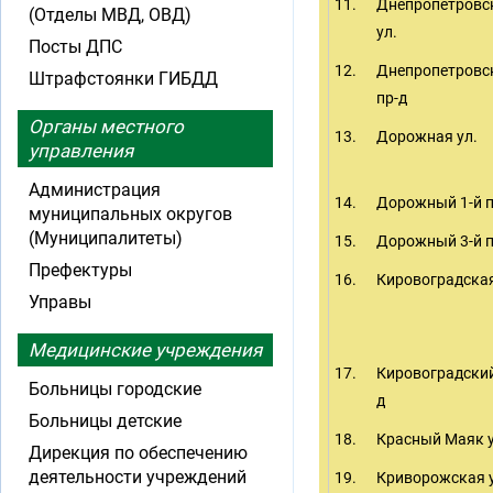
11.
Днепропетровс
(Отделы МВД, ОВД)
ул.
Посты ДПС
12.
Днепропетровс
Штрафстоянки ГИБДД
пр-д
Органы местного
13.
Дорожная ул.
управления
Администрация
14.
Дорожный 1-й п
муниципальных округов
(Муниципалитеты)
15.
Дорожный 3-й п
Префектуры
16.
Кировоградская
Управы
Медицинские учреждения
17.
Кировоградский
Больницы городские
д
Больницы детские
18.
Красный Маяк у
Дирекция по обеспечению
деятельности учреждений
19.
Криворожская у