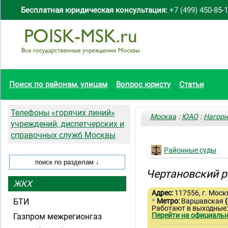
Бесплатная юридическая консультация:
+7 (499) 450-85-
Поиск по районам, улицам
Вопрос юристу
Статьи
Телефоны «горячих линий»
Москва
:
ЮАО
:
Нагор
учреждений, диспетчерских и
справочных служб Москвы
Районные суды
Чертановский р
ЖКХ
Адрес:
117556, г. Москв
•
БТИ
Метро:
Варшавская
Работают в выходные:
Перейти на официальн
Газпром межрегионгаз