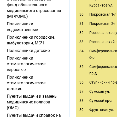
фонд обязательного
Курсантов ул.
медицинского страхования
30.
Покровская 1-я.
(МГФОМС)
Поликлиники
31.
Покровская 2-я 
ведомственные
32.
Россошанская у
Поликлиники городские,
33.
Россошанский п
амбулатории, МСЧ
Поликлиники детские
34.
Симферопольс
б-р
Поликлиники
стоматологические
35.
Симферопольс
взрослые
пр-д
Поликлиники
36.
Ступинский пр-
стоматологические
детские
37.
Сумская ул.
Пункты выдачи и замены
38.
Сумской пр-д
медицинских полисов
(ОМС)
39.
Фруктовая ул.
Пункты выдачи справок на