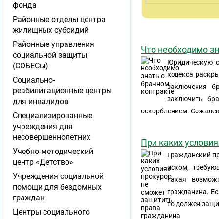
фонда
Районные отделы центра
жилищных субсидий
Районные управления
Что необходимо зн
социальной защиты
Юридическую с
(СОБЕСы)
кодекса раскр
Социально-
заключения б
реабилитационные центры
заключить бра
для инвалидов
оскорблением. Сожалеют
Специализированные
учреждения для
несовершеннолетних
При каких условия
Учебно-методический
Гражданский пр
центр «Детство»
иском, требую
Учреждения социальной
такая возможн
помощи для бездомных
гражданина. Ес
граждан
то должен защи
Центры социального