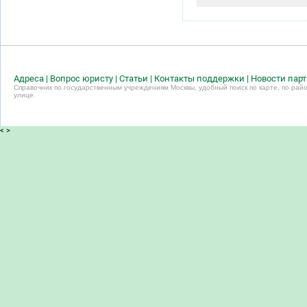
Адреса
|
Вопрос юристу
|
Статьи
|
Контакты поддержки
|
Новости пар
Справочник по государственным учреждениям Москвы, удобный поиск по карте, по райо
улице.
<
>