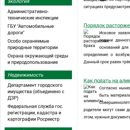
экология
ситуациях предусмотре
Административно-
технические инспекции
Порядок расторже
ГБУ "Автомобильные
дороги"
Исковое заявл
подачи данног
Особо охраняемые
природные территории
оснований для 
определение о возбуж
Охрана окружающей среды
и природопользование
Данный срок равен трём
Недвижимость
Как подать на ал
Департамент городского
Согласно ныне
имущества (объединено с
быть материаль
ДЗР)
Совершеннолетн
Федеральная служба гос.
родители могут сами д
регистрации, кадастра и
этом, нужные документ
картографии Росреестр