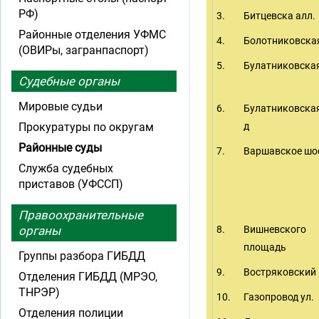
РФ)
3.
Битцевска алл.
Районные отделения УФМС
4.
Болотниковская
(ОВИРы, загранпаспорт)
5.
Булатниковская
Судебные органы
Мировые судьи
6.
Булатниковская
Прокуратуры по округам
д
Районные суды
7.
Варшавское шо
Служба судебных
приставов (УФССП)
Правоохранительные
органы
8.
Вишневского
площадь
Группы разбора ГИБДД
9.
Востряковский 
Отделения ГИБДД (МРЭО,
ТНРЭР)
10.
Газопровод ул.
Отделения полиции