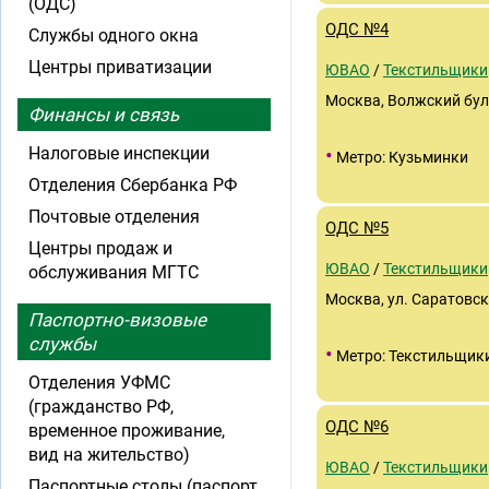
(ОДС)
ОДС №4
Службы одного окна
Центры приватизации
ЮВАО
/
Текстильщики
Москва, Волжский буль
Финансы и связь
•
Налоговые инспекции
Метро: Кузьминки
Отделения Сбербанка РФ
Почтовые отделения
ОДС №5
Центры продаж и
ЮВАО
/
Текстильщики
обслуживания МГТС
Москва, ул. Саратовск
Паспортно-визовые
службы
•
Метро: Текстильщик
Отделения УФМС
(гражданство РФ,
ОДС №6
временное проживание,
вид на жительство)
ЮВАО
/
Текстильщики
Паспортные столы (паспорт