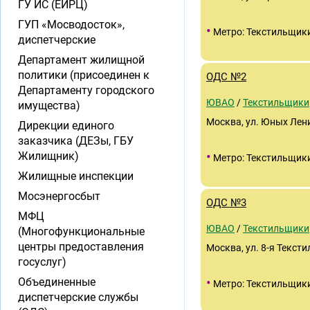
ГУ ИС (ЕИРЦ)
ГУП «Мосводосток»,
•
Метро: Текстильщик
диспетчерские
Департамент жилищной
политики (присоединен к
ОДС №2
Департаменту городского
ЮВАО
/
Текстильщики
имущества)
Москва, ул. Юных Ленин
Дирекции единого
заказчика (ДЕЗы, ГБУ
•
Жилищник)
Метро: Текстильщик
Жилищные инспекции
Мосэнергосбыт
ОДС №3
МФЦ
ЮВАО
/
Текстильщики
(Многофункциональные
центры предоставления
Москва, ул. 8-я Тексти
госуслуг)
•
Объединенные
Метро: Текстильщик
диспетчерские службы