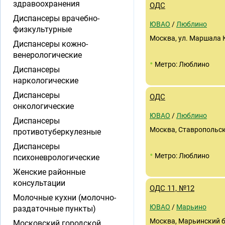
здравоохранения
ОДС
Диспансеры врачебно-
ЮВАО
/
Люблино
физкультурные
Москва, ул. Маршала 
Диспансеры кожно-
венерологические
•
Метро: Люблино
Диспансеры
наркологические
Диспансеры
ОДС
онкологические
ЮВАО
/
Люблино
Диспансеры
Москва, Ставропольск
противотуберкулезные
Диспансеры
•
Метро: Люблино
психоневрологические
Женские районные
консультации
ОДС 11, №12
Молочные кухни (молочно-
ЮВАО
/
Марьино
раздаточные пункты)
Москва, Марьинский б-
Московский городской