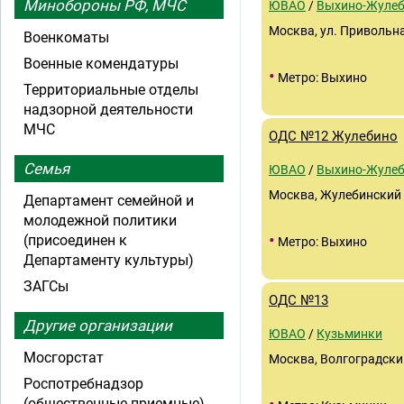
Минобороны РФ, МЧС
ЮВАО
/
Выхино-Жуле
Москва, ул. Привольная
Военкоматы
Военные комендатуры
•
Метро: Выхино
Территориальные отделы
надзорной деятельности
МЧС
ОДС №12 Жулебино
Семья
ЮВАО
/
Выхино-Жуле
Москва, Жулебинский б
Департамент семейной и
молодежной политики
•
(присоединен к
Метро: Выхино
Департаменту культуры)
ЗАГСы
ОДС №13
Другие организации
ЮВАО
/
Кузьминки
Мосгорстат
Москва, Волгоградский 
Роспотребнадзор
(общественные приемные)