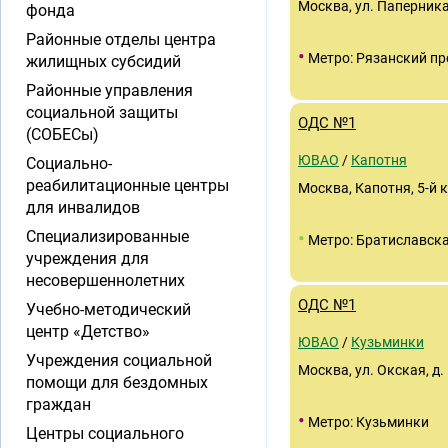
Москва, ул. Паперника,
фонда
Районные отделы центра
•
Метро: Рязанский пр
жилищных субсидий
Районные управления
социальной защиты
ОДС №1
(СОБЕСы)
ЮВАО
/
Капотня
Социально-
реабилитационные центры
Москва, Капотня, 5-й к
для инвалидов
•
Специализированные
Метро: Братиславск
учреждения для
несовершеннолетних
ОДС №1
Учебно-методический
центр «Детство»
ЮВАО
/
Кузьминки
Учреждения социальной
Москва, ул. Окская, д. 
помощи для бездомных
граждан
•
Метро: Кузьминки
Центры социального