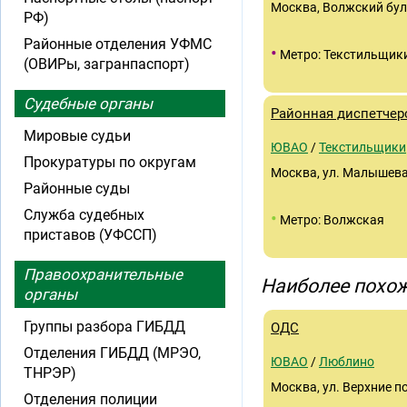
Москва, Волжский буль
РФ)
Районные отделения УФМС
•
Метро: Текстильщик
(ОВИРы, загранпаспорт)
Судебные органы
Районная диспетчер
Мировые судьи
ЮВАО
/
Текстильщики
Прокуратуры по округам
Москва, ул. Малышева,
Районные суды
Служба судебных
•
Метро: Волжская
приставов (УФССП)
Правоохранительные
Наиболее похож
органы
Группы разбора ГИБДД
ОДС
Отделения ГИБДД (МРЭО,
ЮВАО
/
Люблино
ТНРЭР)
Москва, ул. Верхние пол
Отделения полиции