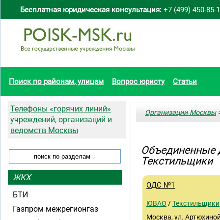
Бесплатная юридическая консультация:
+7 (499) 450-85-
Поиск по районам, улицам
Вопрос юристу
Статьи
Телефоны «горячих линий»
Организации Москвы
>
учреждений, организаций и
ведомств Москвы
Объединенные 
Текстильщики
ЖКХ
ОДС №1
БТИ
ЮВАО
/
Текстильщики
Газпром межрегионгаз
Москва, ул. Артюхиной