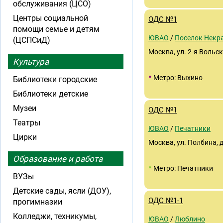
обслуживания (ЦСО)
Центры социальной
ОДС №1
помощи семье и детям
ЮВАО
/
Поселок Некр
(ЦСПСиД)
Москва, ул. 2-я Вольск
Культура
•
Метро: Выхино
Библиотеки городские
Библиотеки детские
Музеи
ОДС №1
Театры
ЮВАО
/
Печатники
Цирки
Москва, ул. Полбина, 
Образование и работа
•
Метро: Печатники
ВУЗы
Детские сады, ясли (ДОУ),
ОДС №1-1
прогимназии
Колледжи, техникумы,
ЮВАО
/
Люблино