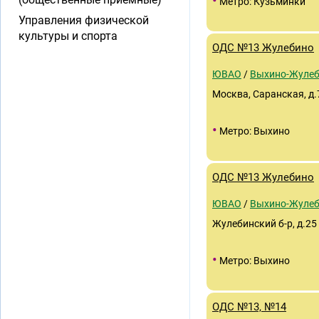
•
Метро: Кузьминки
Управления физической
культуры и спорта
ОДС №13 Жулебино
ЮВАО
/
Выхино-Жуле
Москва, Саранская, д.
•
Метро: Выхино
ОДС №13 Жулебино
ЮВАО
/
Выхино-Жуле
Жулебинский б-р, д.25
•
Метро: Выхино
ОДС №13, №14