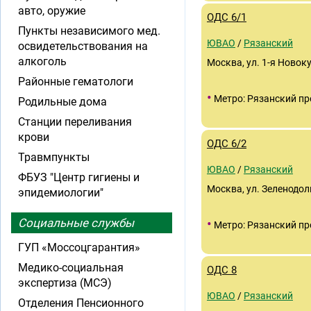
авто, оружие
ОДС 6/1
Пункты независимого мед.
ЮВАО
/
Рязанский
освидетельствования на
алкоголь
Москва, ул. 1-я Новоку
Районные гематологи
•
Метро: Рязанский пр
Родильные дома
Станции переливания
крови
ОДС 6/2
Травмпункты
ЮВАО
/
Рязанский
ФБУЗ "Центр гигиены и
Москва, ул. Зеленодоль
эпидемиологии"
•
Социальные службы
Метро: Рязанский пр
ГУП «Моссоцгарантия»
Медико-социальная
ОДС 8
экспертиза (МСЭ)
ЮВАО
/
Рязанский
Отделения Пенсионного