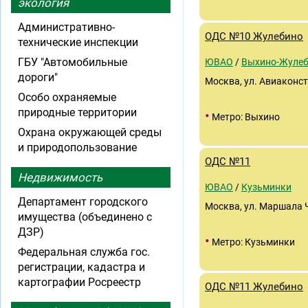
экология
Административно-
ОДС №10 Жулебино
технические инспекции
ГБУ "Автомобильные
ЮВАО
/
Выхино-Жуле
дороги"
Москва, ул. Авиаконст
Особо охраняемые
природные территории
•
Метро: Выхино
Охрана окружающей среды
и природопользование
ОДС №11
Недвижимость
ЮВАО
/
Кузьминки
Департамент городского
Москва, ул. Маршала Чу
имущества (объединено с
ДЗР)
•
Метро: Кузьминки
Федеральная служба гос.
регистрации, кадастра и
картографии Росреестр
ОДС №11 Жулебино