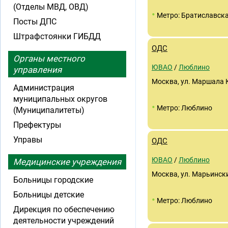
(Отделы МВД, ОВД)
•
Метро: Братиславск
Посты ДПС
Штрафстоянки ГИБДД
ОДС
Органы местного
ЮВАО
/
Люблино
управления
Москва, ул. Маршала К
Администрация
муниципальных округов
•
Метро: Люблино
(Муниципалитеты)
Префектуры
Управы
ОДС
ЮВАО
/
Люблино
Медицинские учреждения
Москва, ул. Марьинский
Больницы городские
Больницы детские
•
Метро: Люблино
Дирекция по обеспечению
деятельности учреждений